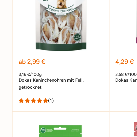
Sonderpreis
Sonder
ab 2,99 €
4,29 €
3,16 €/100g
3,58 €/100
Dokas Kaninchenohren mit Fell,
Dokas Kan
getrocknet
(1)