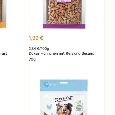
Sonderpreis
1,99 €
2,84 €/100g
rust
Dokas Hühnchen mit Reis und Sesam,
70g