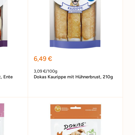
Sonderpreis
6,49 €
3,09 €/100g
, Ente
Dokas Kaurippe mit Hühnerbrust, 210g