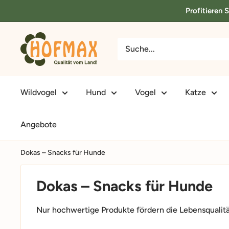
Direkt
Profitieren 
zum
Inhalt
hofmax.de
Wildvogel
Hund
Vogel
Katze
Angebote
Dokas – Snacks für Hunde
Dokas – Snacks für Hunde
Nur hochwertige Produkte fördern die Lebensqualitä