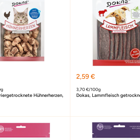
preis
Sonderpreis
2,59 €
0g
3,70 €/100g
riergetrocknete Hühnerherzen,
Dokas, Lammfleisch getrockn