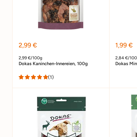
Sonderpreis
Sonder
2,99 €
1,99 €
2,99 €/100g
2,84 €/10
Dokas Kaninchen-Innereien, 100g
Dokas Min
(1)