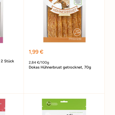
Sonderpreis
1,99 €
 2 Stück
2,84 €/100g
Dokas Hühnerbrust getrocknet, 70g