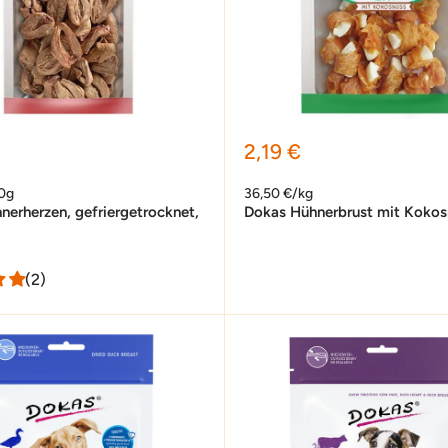
preis
Sonderpreis
2,19 €
0g
36,50 €/kg
erherzen, gefriergetrocknet,
Dokas Hühnerbrust mit Kokos
(2)