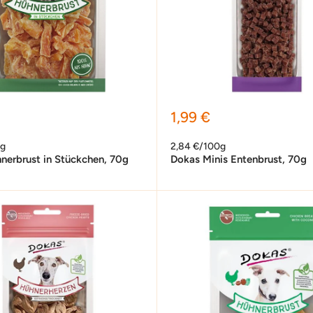
preis
Sonderpreis
1,99 €
0g
2,84 €/100g
nerbrust in Stückchen, 70g
Dokas Minis Entenbrust, 70g