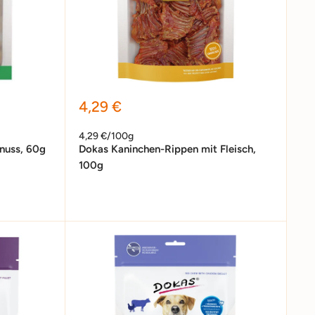
Sonderpreis
4,29 €
4,29 €/100g
nuss, 60g
Dokas Kaninchen-Rippen mit Fleisch,
100g