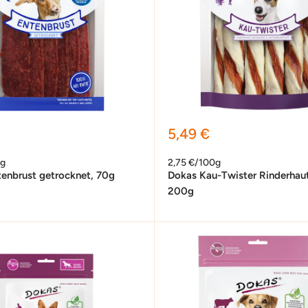
preis
Sonderpreis
5,49 €
0g
2,75 €/100g
tenbrust getrocknet, 70g
Dokas Kau-Twister Rinderhaut
200g