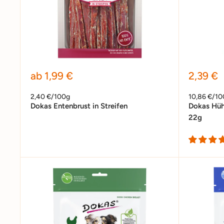
Sonderpreis
Sonder
ab 1,99 €
2,39 €
2,40 €/100g
10,86 €/10
Dokas Entenbrust in Streifen
Dokas Hühn
22g