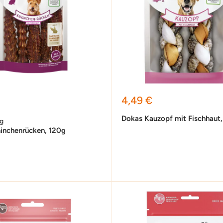
preis
Sonderpreis
4,49 €
Dokas Kauzopf mit Fischhaut,
g
inchenrücken, 120g