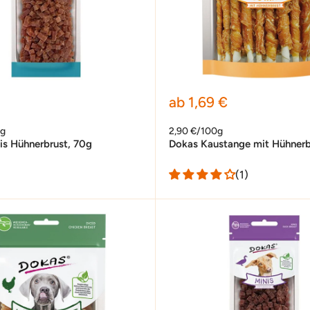
preis
Sonderpreis
ab 1,69 €
0g
2,90 €/100g
is Hühnerbrust, 70g
Dokas Kaustange mit Hühnerb
(1)