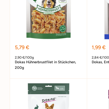
Sonderpreis
Sonder
5,79 €
1,99 €
2,90 €/100g
2,84 €/10
Dokas Hühnerbrustfilet in Stückchen,
Dokas, En
200g