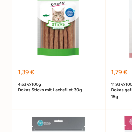
Sonderpreis
Sonder
1,39 €
1,79 €
4,63 €/100g
11,93 €/10
Dokas Sticks mit Lachsfilet 30g
Dokas gef
15g