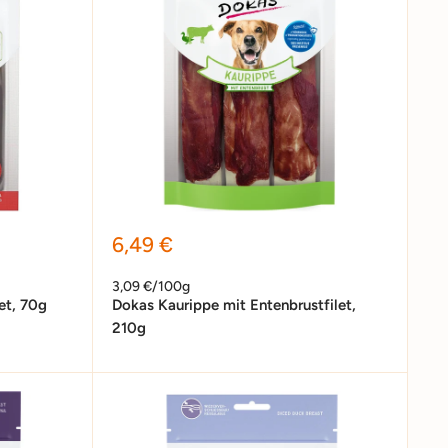
Sonderpreis
6,49 €
3,09 €/100g
et, 70g
Dokas Kaurippe mit Entenbrustfilet,
210g