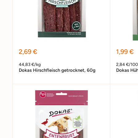
Sonderpreis
Sonder
2,69 €
1,99 €
44,83 €/kg
2,84 €/10
Dokas Hirschfleisch getrocknet, 60g
Dokas Hüh