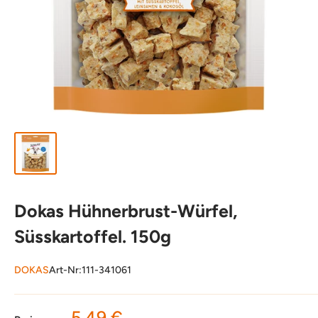
Dokas Hühnerbrust-Würfel,
Süsskartoffel. 150g
DOKAS
Art-Nr:
111-341061
Sonderpreis
5,49 €