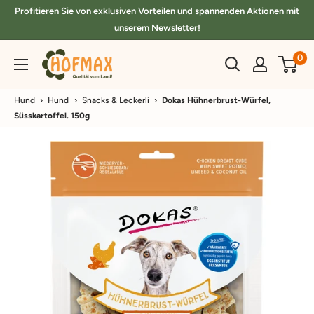
Direkt
Profitieren Sie von exklusiven Vorteilen und spannenden Aktionen mit
zum
unserem Newsletter!
Inhalt
hofmax.de
0
Hund
›
Hund
›
Snacks & Leckerli
›
Dokas Hühnerbrust-Würfel,
Süsskartoffel. 150g