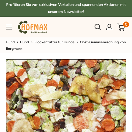
Direkt
Profitieren Sie von exklusiven Vorteilen und spannenden Aktionen mit
zum
unserem Newsletter!
Inhalt
hofmax.de
0
Hund
›
Hund
›
Flockenfutter für Hunde
›
Obst-Gemüsemischung von
Borgmann