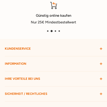
Günstig online kaufen
Nur 25€ Mindestbestellwert
KUNDENSERVICE
Mein Konto
INFORMATION
Widerruf starten
Bestellung verfolgen
Versandbedingungen
IHRE VORTEILE BEI UNS
Passwort vergessen
Ratgeber
Kontakt
Hofmax stellt sich vor
ca. 3.500 Produkte zur Auswahl
SICHERHEIT / RECHTLICHES
Nur 25 € Mindestbestellwert
Schneller Versand mit DHL
Unsere AGB