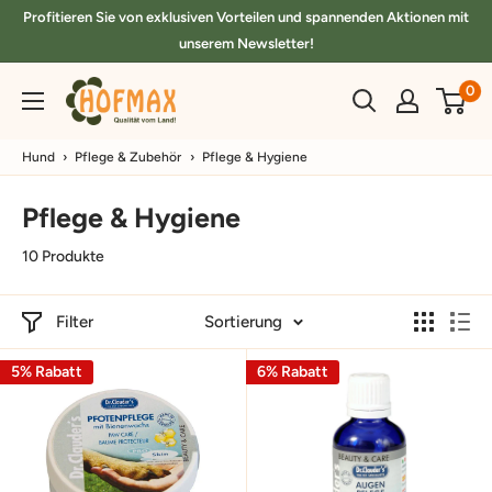
Direkt
Profitieren Sie von exklusiven Vorteilen und spannenden Aktionen mit
zum
unserem Newsletter!
Inhalt
hofmax.de
0
Hund
›
Pflege & Zubehör
›
Pflege & Hygiene
Pflege & Hygiene
10 Produkte
Filter
Sortierung
5% Rabatt
6% Rabatt