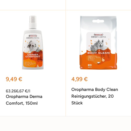
Sonderpreis
Sonderpreis
9,49 €
4,99 €
Oropharma Body Clean
63.266,67 €/l
Reinigungstücher, 20
Oropharma Derma
Stück
Comfort, 150ml