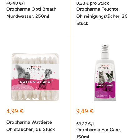
46,40 €/l
0,28 € pro Stück
Oropharma Opti Breath
Oropharma Feuchte
Mundwasser, 250ml
Ohrreinigungstücher, 20
Stück
Sonderpreis
Sonderpreis
4,99 €
9,49 €
Oropharma Wattierte
63,27 €/l
Ohrstäbchen, 56 Stück
Oropharma Ear Care,
150ml