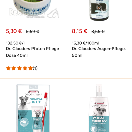
Sonderpreis
Sonderpreis
5,30 €
8,15 €
Normalpreis
Normalpreis
5,59 €
8,65 €
132,50 €/l
16,30 €/100ml
Dr. Clauders Pfoten Pflege
Dr. Clauders Augen-Pflege,
Dose 40ml
50ml
(1)