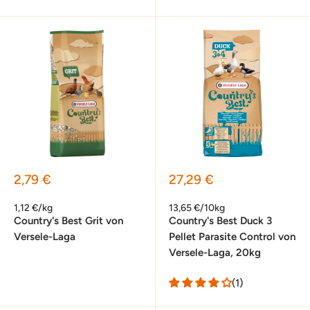
Sonderpreis
Sonderpreis
2,79 €
27,29 €
1,12 €/kg
13,65 €/10kg
Country's Best Grit von
Country's Best Duck 3
Versele-Laga
Pellet Parasite Control von
Versele-Laga, 20kg
(1)