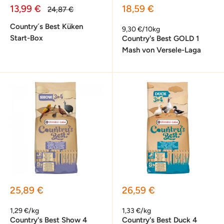
Sonderpreis
Sonderpreis
13,99 €
18,59 €
Normalpreis
24,87 €
Country´s Best Küken
9,30 €/10kg
Start-Box
Country's Best GOLD 1
Mash von Versele-Laga
Sonderpreis
Sonderpreis
25,89 €
26,59 €
1,29 €/kg
1,33 €/kg
Country's Best Show 4
Country's Best Duck 4