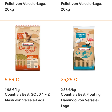
Pellet von Versele-Laga,
Pellet von Versele-Laga,
20kg
20kg
Sonderpreis
Sonderpreis
9,89 €
35,29 €
1,98 €/kg
2,35 €/kg
Country's Best GOLD 1 + 2
Country's Best Floating
Mash von Versele-Laga
Flamingo von Versele-
Laga