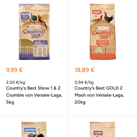
Sonderpreis
Sonderpreis
9,99 €
18,89 €
2,00 €/kg
0,94 €/kg
Country's Best Show 1 & 2
Country's Best GOLD 2
Crumble von Versele-Laga,
Mash von Versele-Laga,
5kg
20kg