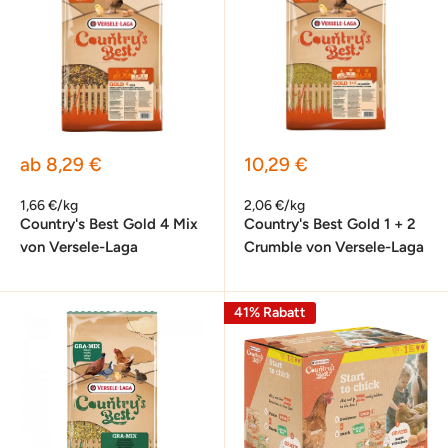
Sonderpreis
Sonderpreis
ab 8,29 €
10,29 €
1,66 €/kg
2,06 €/kg
Country's Best Gold 4 Mix
Country's Best Gold 1 + 2
von Versele-Laga
Crumble von Versele-Laga
41% Rabatt