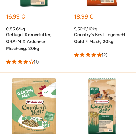
Sonderpreis
Sonderpreis
16,99 €
18,99 €
0,85 €/kg
9,50 €/10kg
Geflügel Körnerfutter,
Country's Best Legemehl
GRA-MIX Ardenner
Gold 4 Mash, 20kg
Mischung, 20kg
(2)
(1)