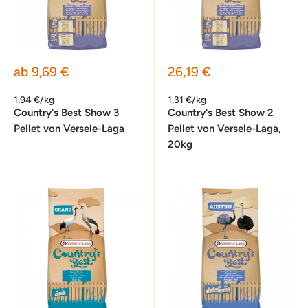
Sonderpreis
Sonderpreis
ab 9,69 €
26,19 €
1,94 €/kg
1,31 €/kg
Country's Best Show 3
Country's Best Show 2
Pellet von Versele-Laga
Pellet von Versele-Laga,
20kg