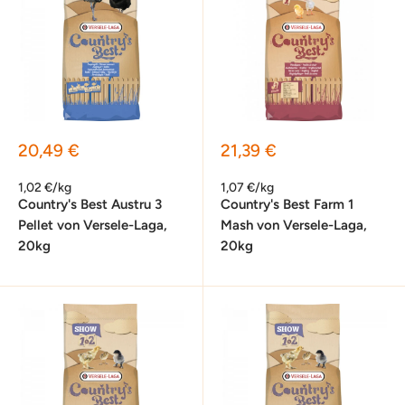
Sonderpreis
Sonderpreis
20,49 €
21,39 €
1,02 €/kg
1,07 €/kg
Country's Best Austru 3
Country's Best Farm 1
Pellet von Versele-Laga,
Mash von Versele-Laga,
20kg
20kg