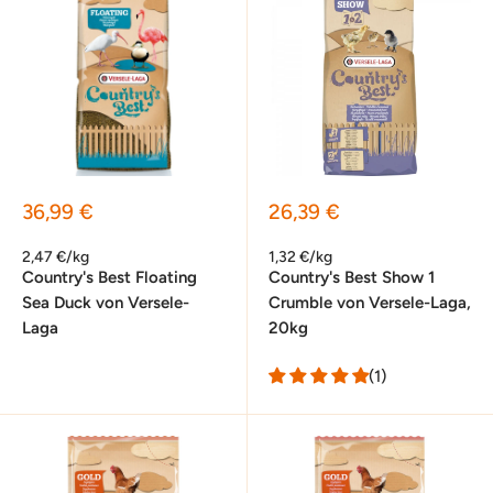
Sonderpreis
Sonderpreis
36,99 €
26,39 €
2,47 €/kg
1,32 €/kg
Country's Best Floating
Country's Best Show 1
Sea Duck von Versele-
Crumble von Versele-Laga,
Laga
20kg
(1)