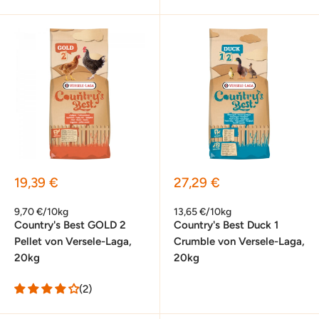
Sonderpreis
Sonderpreis
19,39 €
27,29 €
9,70 €/10kg
13,65 €/10kg
Country's Best GOLD 2
Country's Best Duck 1
Pellet von Versele-Laga,
Crumble von Versele-Laga,
20kg
20kg
(2)