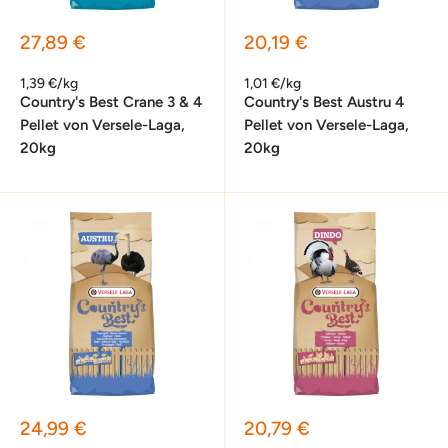
Sonderpreis
Sonderpreis
27,89 €
20,19 €
1,39 €/kg
1,01 €/kg
Country's Best Crane 3 & 4
Country's Best Austru 4
Pellet von Versele-Laga,
Pellet von Versele-Laga,
20kg
20kg
Sonderpreis
Sonderpreis
24,99 €
20,79 €