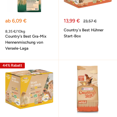
Sonderpreis
Sonderpreis
ab 6,09 €
13,99 €
Normalpreis
23,57 €
Country´s Best Hühner
8,35 €/10kg
Start-Box
Country's Best Gra-Mix
Hennenmischung von
Versele-Laga
44% Rabatt