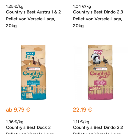
1,25 €/kg
1,04 €/kg
Country's Best Austru 1 & 2
Country's Best Dindo 2.3
Pellet von Versele-Laga,
Pellet von Versele-Laga,
20kg
20kg
Sonderpreis
Sonderpreis
ab 9,79 €
22,19 €
1,96 €/kg
1,11 €/kg
Country's Best Duck 3
Country's Best Dindo 2.2