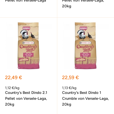
Pellet von Versele-Laga
Pellet von Versele-Laga,
20kg
Sonderpreis
Sonderpreis
22,49 €
22,59 €
1,12 €/kg
1,13 €/kg
Country's Best Dindo 2.1
Country's Best Dindo 1
Pellet von Versele-Laga,
Crumble von Versele-Laga,
20kg
20kg