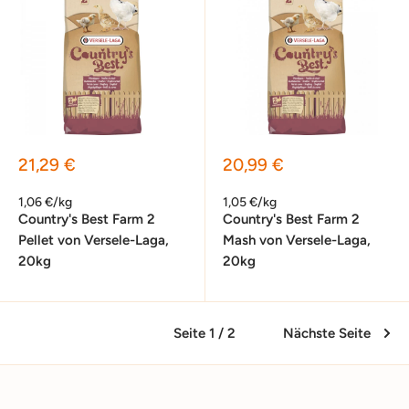
Sonderpreis
Sonderpreis
21,29 €
20,99 €
1,06 €/kg
1,05 €/kg
Country's Best Farm 2
Country's Best Farm 2
Pellet von Versele-Laga,
Mash von Versele-Laga,
20kg
20kg
Seite 1 / 2
Nächste Seite