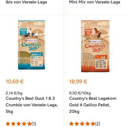
Ibis von Versele-Laga
Mini Mix von Versele-Laga
Sonderpreis
Sonderpreis
10,69 €
18,99 €
2,14 €/kg
9,50 €/10kg
Country's Best Duck 1 & 2
Country's Best Legekorn
Crumble von Versele-Laga,
Gold 4 Gallico Pellet,
5kg
20kg
(1)
(2)