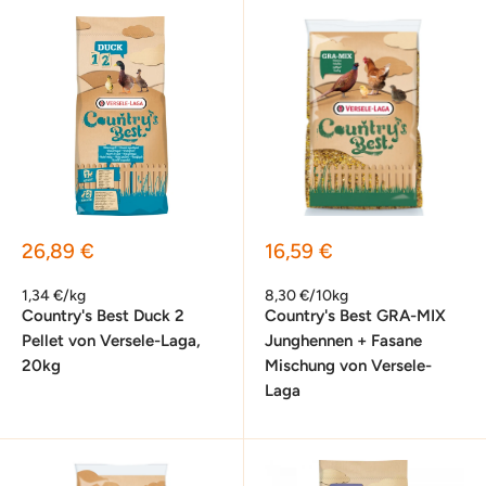
Sonderpreis
Sonderpreis
26,89 €
16,59 €
1,34 €/kg
8,30 €/10kg
Country's Best Duck 2
Country's Best GRA-MIX
Pellet von Versele-Laga,
Junghennen + Fasane
20kg
Mischung von Versele-
Laga