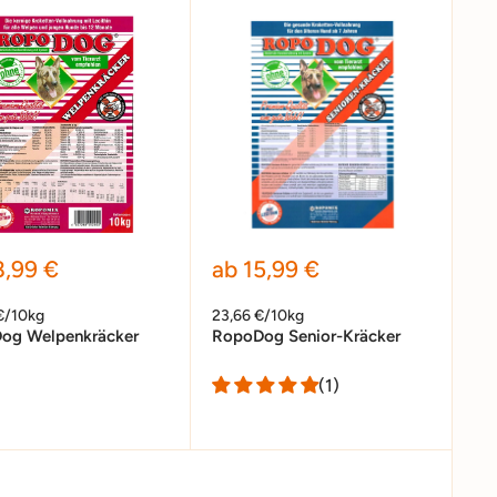
erpreis
Sonderpreis
8,99 €
ab 15,99 €
€/10kg
23,66 €/10kg
og Welpenkräcker
RopoDog Senior-Kräcker
(1)