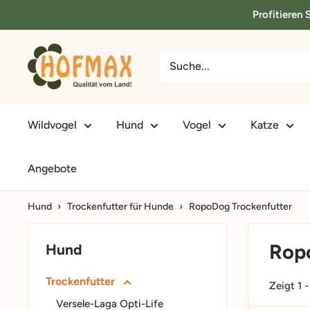
Direkt
Profitieren
zum
Inhalt
hofmax.de
Wildvogel
Hund
Vogel
Katze
Angebote
Hund
›
Trockenfutter für Hunde
›
RopoDog Trockenfutter
Rop
Hund
Trockenfutter
Zeigt 1 
Versele-Laga Opti-Life