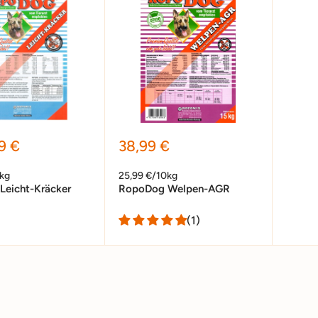
preis
Sonderpreis
9 €
38,99 €
0kg
25,99 €/10kg
Leicht-Kräcker
RopoDog Welpen-AGR
(1)