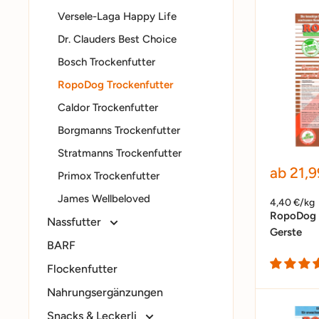
Versele-Laga Happy Life
Dr. Clauders Best Choice
Bosch Trockenfutter
RopoDog Trockenfutter
Caldor Trockenfutter
Borgmanns Trockenfutter
Stratmanns Trockenfutter
Sonder
ab 21,9
Primox Trockenfutter
James Wellbeloved
4,40 €/kg
RopoDog 
Nassfutter
Gerste
BARF
Flockenfutter
Nahrungsergänzungen
Snacks & Leckerli