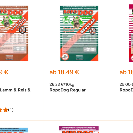
preis
Sonderpreis
Sond
9 €
ab 18,49 €
ab 1
26,33 €/10kg
25,00 
Lamm & Reis &
RopoDog Regular
RopoD
(1)