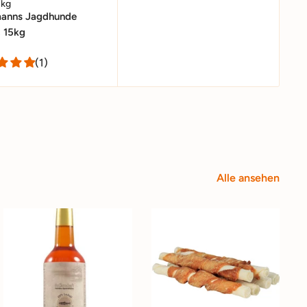
/kg
manns Jagdhunde
, 15kg
(1)
Alle ansehen