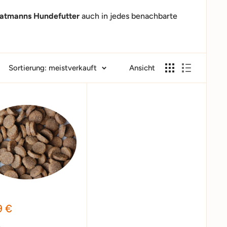
ratmanns Hundefutter
auch in jedes benachbarte
Sortierung: meistverkauft
Ansicht
erpreis
9 €