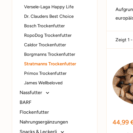
Versele-Laga Happy Life
Aufgrun
Dr. Clauders Best Choice
europäi
Bosch Trockenfutter
RopoDog Trockenfutter
Zeigt 1 
Caldor Trockenfutter
Borgmanns Trockenfutter
Stratmanns Trockenfutter
Primox Trockenfutter
James Wellbeloved
Nassfutter
BARF
Flockenfutter
Sonder
44,99 
Nahrungsergänzungen
Snacks & Leckerli