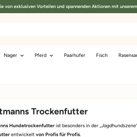
Sie von exklusiven Vorteilen und spannenden Aktionen mit unsere
Nager
Pferd
Paarhufer
Fisch
Rasens
tmanns Trockenfutter
nns Hundetrockenfutter
ist besonders in der „
Jagdhundszene
utter
entwickelt
von Profis für Profis
.