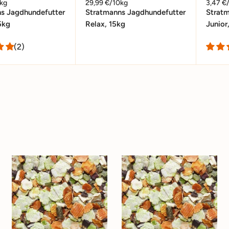
0kg
29,99 €/10kg
3,47 €
s Jagdhundefutter
Stratmanns Jagdhundefutter
Strat
5kg
Relax, 15kg
Junior
(2)