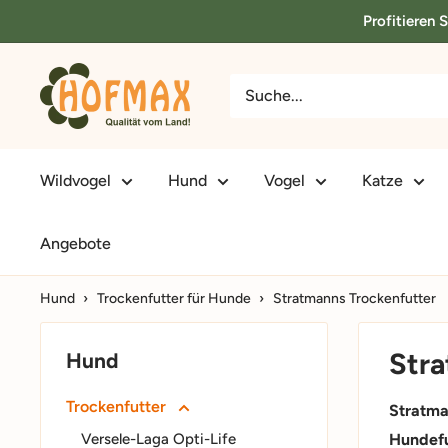
Direkt
Profitieren 
zum
Inhalt
hofmax.de
Wildvogel
Hund
Vogel
Katze
Angebote
Hund
›
Trockenfutter für Hunde
›
Stratmanns Trockenfutter
Stra
Hund
Trockenfutter
Stratma
Versele-Laga Opti-Life
Hundef