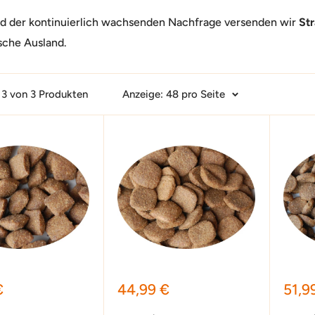
d der kontinuierlich wachsenden Nachfrage versenden wir
St
sche Ausland.
- 3 von 3 Produkten
Anzeige: 48 pro Seite
preis
Sonderpreis
Sond
€
44,99 €
51,9