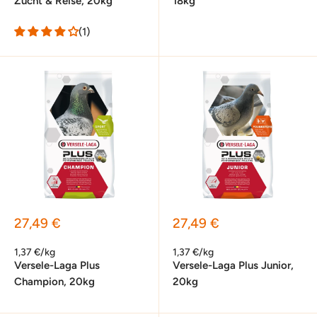
Zucht & Reise, 20kg
18kg
(1)
Sonderpreis
Sonderpreis
27,49 €
27,49 €
1,37 €/kg
1,37 €/kg
Versele-Laga Plus
Versele-Laga Plus Junior,
Champion, 20kg
20kg