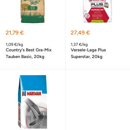
Sonderpreis
Sonderpreis
21,79 €
27,49 €
1,09 €/kg
1,37 €/kg
Country's Best Gra-Mix
Versele-Laga Plus
Tauben Basic, 20kg
Superstar, 20kg