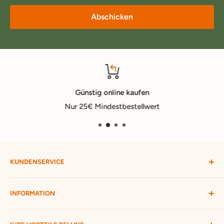
Abschicken
Günstig online kaufen
Nur 25€ Mindestbestellwert
KUNDENSERVICE
Mein Konto
INFORMATION
Widerruf starten
Bestellung verfolgen
Versandbedingungen