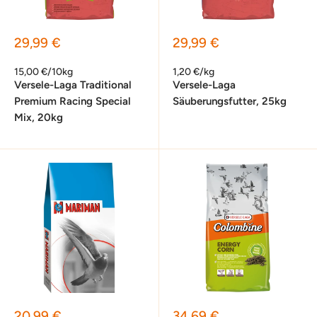
Sonderpreis
Sonderpreis
29,99 €
29,99 €
15,00 €/10kg
1,20 €/kg
Versele-Laga Traditional
Versele-Laga
Premium Racing Special
Säuberungsfutter, 25kg
Mix, 20kg
Sonderpreis
Sonderpreis
20,99 €
34,69 €