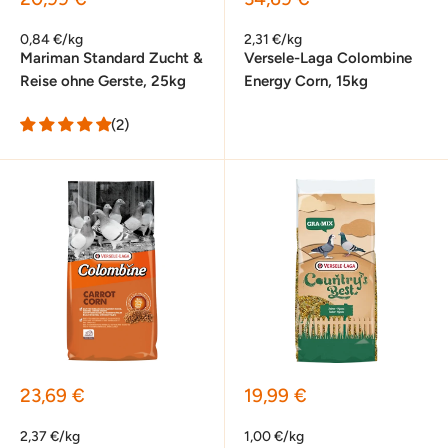
0,84 €/kg
2,31 €/kg
Mariman Standard Zucht &
Versele-Laga Colombine
Reise ohne Gerste, 25kg
Energy Corn, 15kg
(2)
Sonderpreis
Sonderpreis
23,69 €
19,99 €
2,37 €/kg
1,00 €/kg