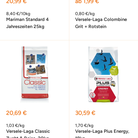
Sonderpreis
Sonderpreis
20,99 €
ab 1,99 €
8,40 €/10kg
0,80 €/kg
Mariman Standard 4
Versele-Laga Colombine
Jahreszeiten 25kg
Grit + Rotstein
Sonderpreis
Sonderpreis
20,69 €
30,59 €
1,03 €/kg
1,70 €/kg
Versele-Laga Classic
Versele-Laga Plus Energy,