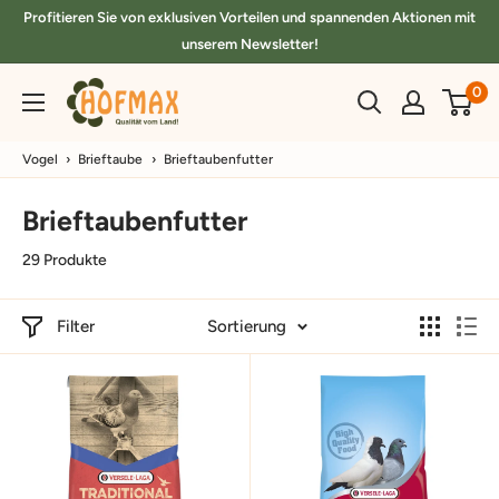
Direkt
Profitieren Sie von exklusiven Vorteilen und spannenden Aktionen mit
zum
unserem Newsletter!
Inhalt
hofmax.de
0
Vogel
›
Brieftaube
›
Brieftaubenfutter
Brieftaubenfutter
29 Produkte
Filter
Sortierung