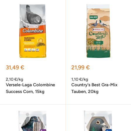
Sonderpreis
Sonderpreis
31,49 €
21,99 €
2,10 €/kg
1,10 €/kg
Versele-Laga Colombine
Country's Best Gra-Mix
Success Corn, 15kg
Tauben, 20kg