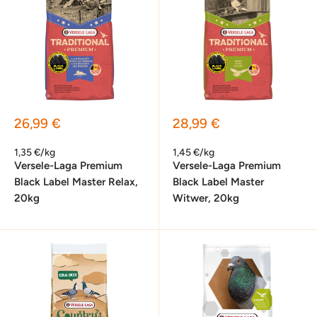
Sonderpreis
Sonderpreis
26,99 €
28,99 €
1,35 €/kg
1,45 €/kg
Versele-Laga Premium
Versele-Laga Premium
Black Label Master Relax,
Black Label Master
20kg
Witwer, 20kg