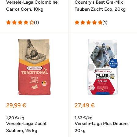
Versele-Laga Colombine
Country's Best Gra-Mix
Carrot Corn, 10kg
Tauben Zucht Eco, 20kg
(1)
(1)
Sonderpreis
Sonderpreis
29,99 €
27,49 €
1,20 €/kg
1,37 €/kg
Versele-Laga Zucht
Versele-Laga Plus Depure,
Subliem, 25 kg
20kg