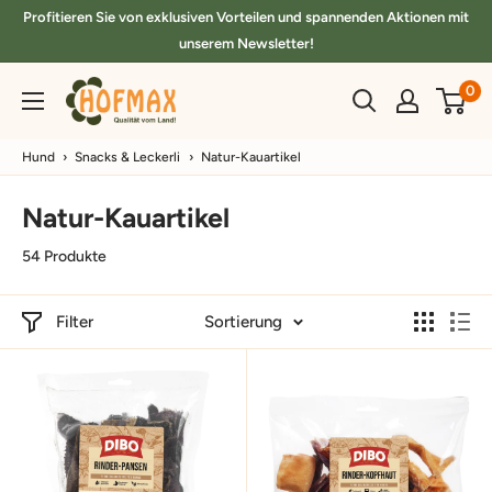
Direkt
Profitieren Sie von exklusiven Vorteilen und spannenden Aktionen mit
zum
unserem Newsletter!
Inhalt
hofmax.de
0
Hund
›
Snacks & Leckerli
›
Natur-Kauartikel
Natur-Kauartikel
54 Produkte
Filter
Sortierung