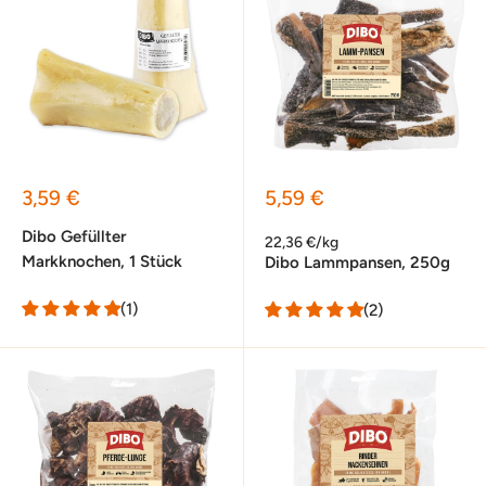
Sonderpreis
Sonderpreis
3,59 €
5,59 €
Dibo Gefüllter
22,36 €/kg
Markknochen, 1 Stück
Dibo Lammpansen, 250g
(1)
(2)