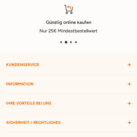
Günstig online kaufen
Nur 25€ Mindestbestellwert
KUNDENSERVICE
Mein Konto
INFORMATION
Widerruf starten
Bestellung verfolgen
Versandbedingungen
IHRE VORTEILE BEI UNS
Passwort vergessen
Ratgeber
Kontakt
Hofmax stellt sich vor
ca. 3.500 Produkte zur Auswahl
SICHERHEIT / RECHTLICHES
Nur 25 € Mindestbestellwert
Schneller Versand mit DHL
Unsere AGB