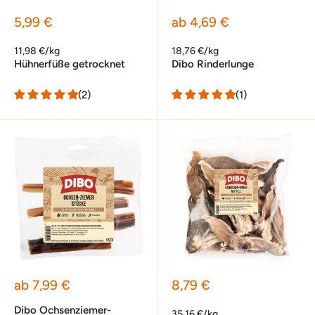
Sonderpreis
Sonderpreis
5,99 €
ab 4,69 €
11,98 €/kg
18,76 €/kg
Hühnerfüße getrocknet
Dibo Rinderlunge
(2)
(1)
Sonderpreis
Sonderpreis
ab 7,99 €
8,79 €
Dibo Ochsenziemer-
35,16 €/kg