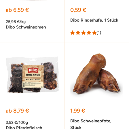
Sonderpreis
Sonderpreis
ab 6,59 €
0,59 €
Dibo Rinderhufe, 1 Stück
25,98 €/kg
Dibo Schweineohren
(1)
Sonderpreis
Sonderpreis
ab 8,79 €
1,99 €
Dibo Schweinepfote,
3,52 €/100g
Stück
Dibo Pferdefleisch