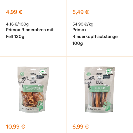
Sonderpreis
Sonderpreis
4,99 €
5,49 €
4,16 €/100g
54,90 €/kg
Primox Rinderohren mit
Primox
Fell 120g
Rinderkopfhautstange
100g
Sonderpreis
Sonderpreis
10,99 €
6,99 €