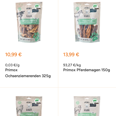
Sonderpreis
Sonderpreis
10,99 €
13,99 €
0,03 €/g
93,27 €/kg
Primox
Primox Pferdemagen 150g
Ochsenziemerenden 325g