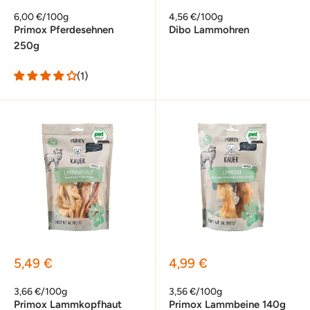
6,00 €/100g
4,56 €/100g
Primox Pferdesehnen
Dibo Lammohren
250g
(1)
Sonderpreis
Sonderpreis
5,49 €
4,99 €
3,66 €/100g
3,56 €/100g
Primox Lammkopfhaut
Primox Lammbeine 140g