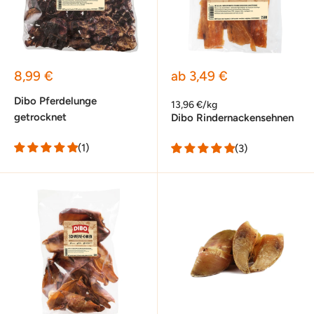
Sonderpreis
Sonderpreis
8,99 €
ab 3,49 €
Dibo Pferdelunge
13,96 €/kg
getrocknet
Dibo Rindernackensehnen
(1)
(3)