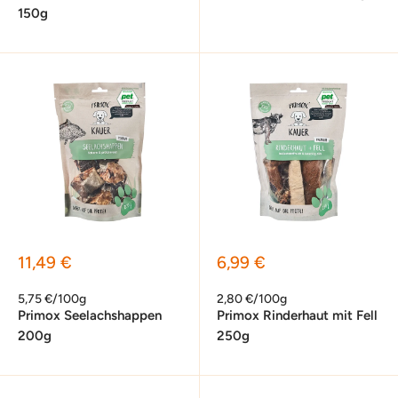
150g
Sonderpreis
Sonderpreis
11,49 €
6,99 €
5,75 €/100g
2,80 €/100g
Primox Seelachshappen
Primox Rinderhaut mit Fell
200g
250g