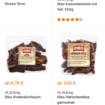
Stücke 12cm
Dibo Kaninchenohren mit
Fell, 250g
(1)
Sonderpreis
Sonderpreis
ab 8,79 €
ab 3,69 €
35,16 €/kg
14,76 €/kg
Dibo Rinderdörrfleisch
Dibo Hähnchenhälse
getrocknet