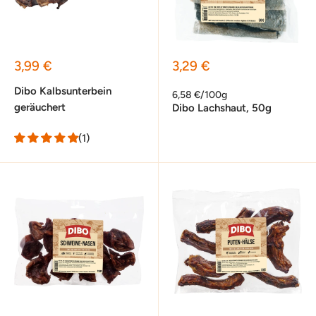
Sonderpreis
Sonderpreis
3,99 €
3,29 €
Dibo Kalbsunterbein
6,58 €/100g
geräuchert
Dibo Lachshaut, 50g
(1)