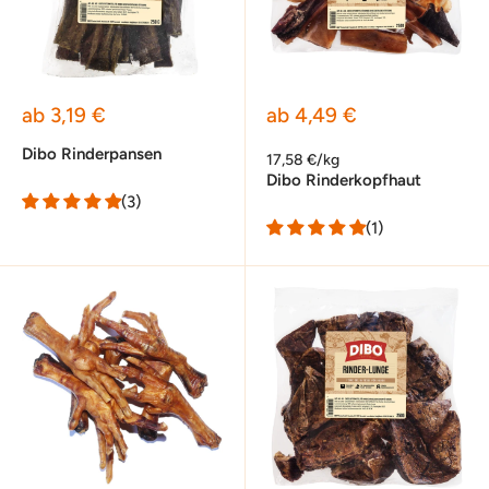
Sonderpreis
Sonderpreis
ab 3,19 €
ab 4,49 €
Dibo Rinderpansen
17,58 €/kg
Dibo Rinderkopfhaut
(3)
(1)