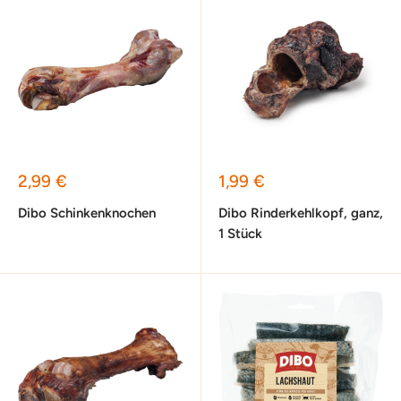
Sonderpreis
Sonderpreis
2,99 €
1,99 €
Dibo Schinkenknochen
Dibo Rinderkehlkopf, ganz,
1 Stück