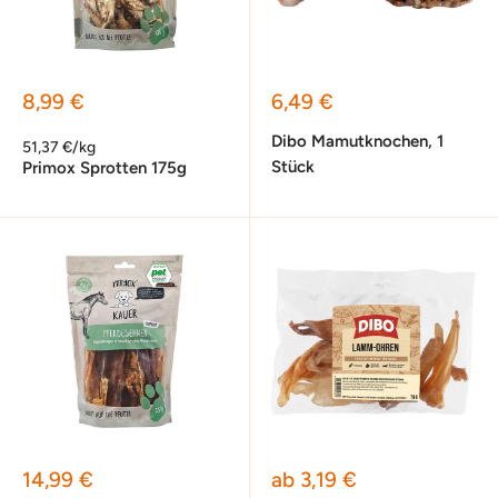
Sonderpreis
Sonderpreis
8,99 €
6,49 €
Dibo Mamutknochen, 1
51,37 €/kg
Stück
Primox Sprotten 175g
Sonderpreis
Sonderpreis
14,99 €
ab 3,19 €