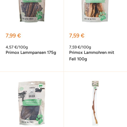
Sonderpreis
Sonderpreis
7,99 €
7,59 €
4,57 €/100g
7,59 €/100g
Primox Lammpansen 175g
Primox Lammohren mit
Fell 100g