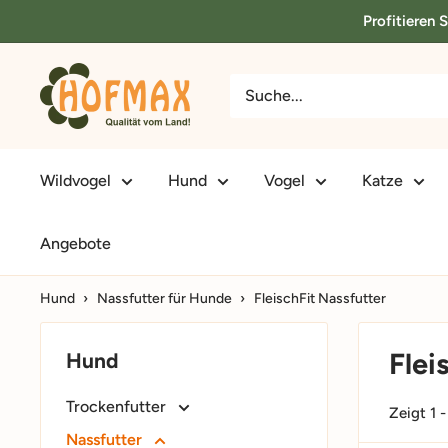
Direkt
Profitieren 
zum
Inhalt
hofmax.de
Wildvogel
Hund
Vogel
Katze
Angebote
Hund
›
Nassfutter für Hunde
›
FleischFit Nassfutter
Flei
Hund
Trockenfutter
Zeigt 1 
Nassfutter