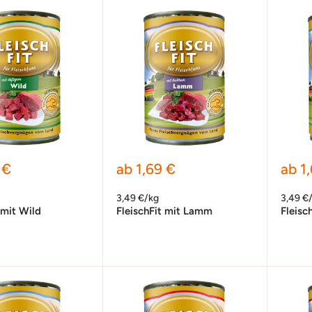
preis
Sonderpreis
Sond
 €
ab 1,69 €
ab 1
3,49 €/kg
3,49 €
 mit Wild
FleischFit mit Lamm
Fleisc