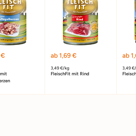
preis
Sonderpreis
Sond
 €
ab 1,69 €
ab 1
3,49 €/kg
3,49 €
 mit
FleischFit mit Rind
Fleisc
erzen