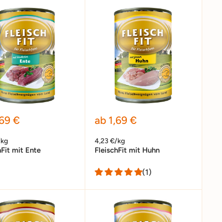
erpreis
Sonderpreis
,69 €
ab 1,69 €
/kg
4,23 €/kg
hFit mit Ente
FleischFit mit Huhn
(1)