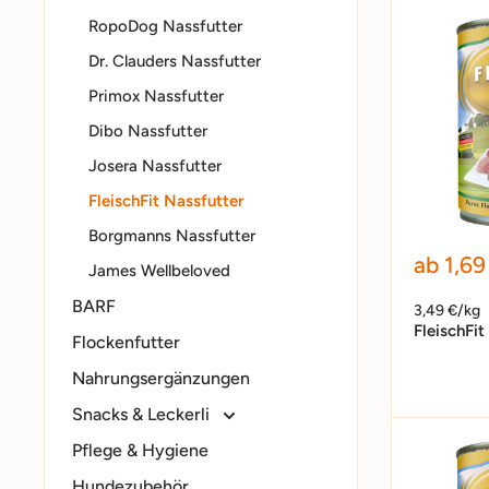
RopoDog Nassfutter
Dr. Clauders Nassfutter
Primox Nassfutter
Dibo Nassfutter
Josera Nassfutter
FleischFit Nassfutter
Borgmanns Nassfutter
Sonder
ab 1,69
James Wellbeloved
BARF
3,49 €/kg
FleischFit
Flockenfutter
Nahrungsergänzungen
Snacks & Leckerli
Pflege & Hygiene
Hundezubehör