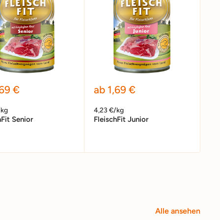
erpreis
Sonderpreis
,69 €
ab 1,69 €
/kg
4,23 €/kg
hFit Senior
FleischFit Junior
Alle ansehen