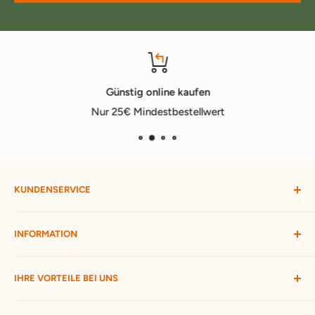
Günstig online kaufen
Nur 25€ Mindestbestellwert
KUNDENSERVICE
Mein Konto
INFORMATION
Widerruf starten
Bestellung verfolgen
Versandbedingungen
IHRE VORTEILE BEI UNS
Passwort vergessen
Ratgeber
Kontakt
Hofmax stellt sich vor
ca. 3.500 Produkte zur Auswahl