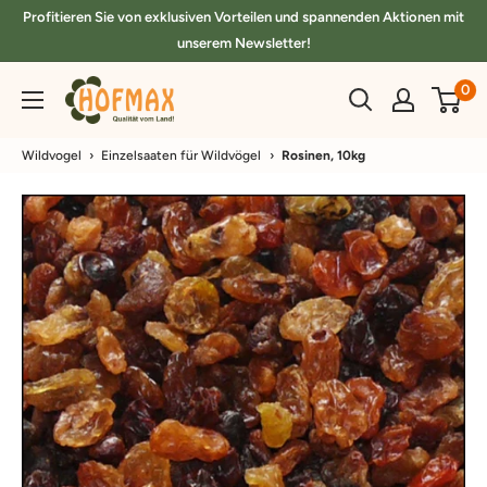
Direkt
Profitieren Sie von exklusiven Vorteilen und spannenden Aktionen mit
zum
unserem Newsletter!
Inhalt
hofmax.de
0
Wildvogel
›
Einzelsaaten für Wildvögel
›
Rosinen, 10kg