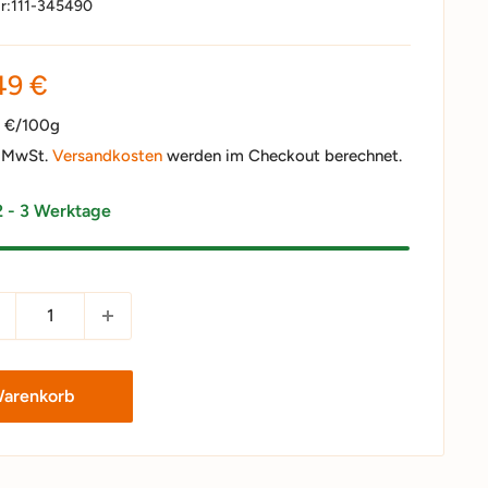
r:
111-345490
nderpreis
49 €
5 €/100g
. MwSt.
Versandkosten
werden im Checkout berechnet.
2 - 3 Werktage
Warenkorb