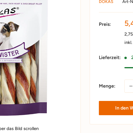
DOKAS
Art-N
So
5,
Preis:
2,7
inkl
Lieferzeit:
Menge:
In den 
r das Bild scrollen