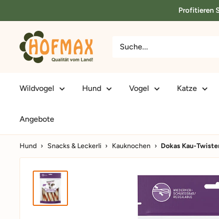
Direkt
Profitieren
zum
Inhalt
hofmax.de
Wildvogel
Hund
Vogel
Katze
Angebote
Hund
›
Snacks & Leckerli
›
Kauknochen
›
Dokas Kau-Twister