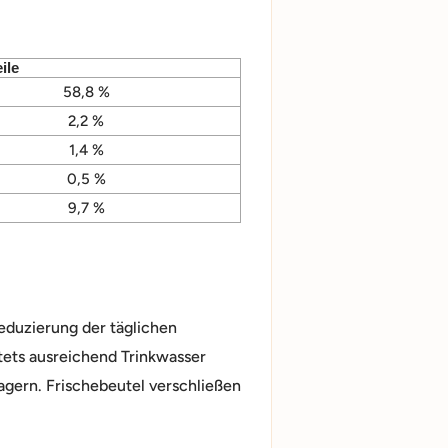
ile
58,8 %
2,2 %
1,4 %
0,5 %
9,7 %
eduzierung der täglichen
Stets ausreichend Trinkwasser
lagern. Frischebeutel verschließen