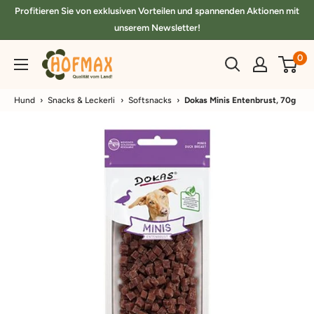
Direkt
Profitieren Sie von exklusiven Vorteilen und spannenden Aktionen mit
zum
unserem Newsletter!
Inhalt
hofmax.de
0
Hund
›
Snacks & Leckerli
›
Softsnacks
›
Dokas Minis Entenbrust, 70g