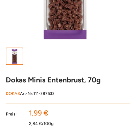
Dokas Minis Entenbrust, 70g
DOKAS
Art-Nr:
111-387533
Sonderpreis
1,99 €
Preis:
2,84 €/100g