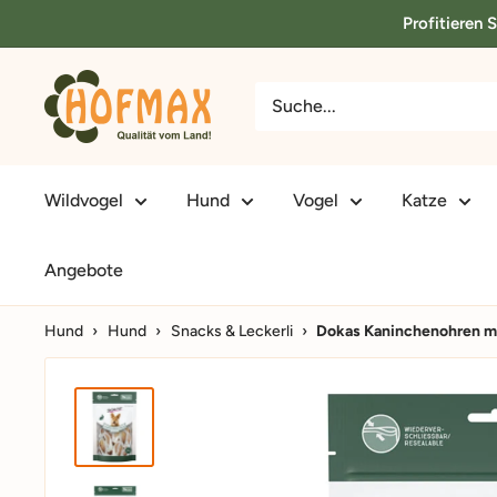
Direkt
Profitieren 
zum
Inhalt
hofmax.de
Wildvogel
Hund
Vogel
Katze
Angebote
Hund
›
Hund
›
Snacks & Leckerli
›
Dokas Kaninchenohren mi