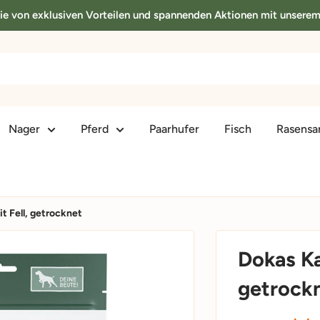
Sie von exklusiven Vorteilen und spannenden Aktionen mit unsere
Nager
Pferd
Paarhufer
Fisch
Rasens
t Fell, getrocknet
Dokas Ka
getrock