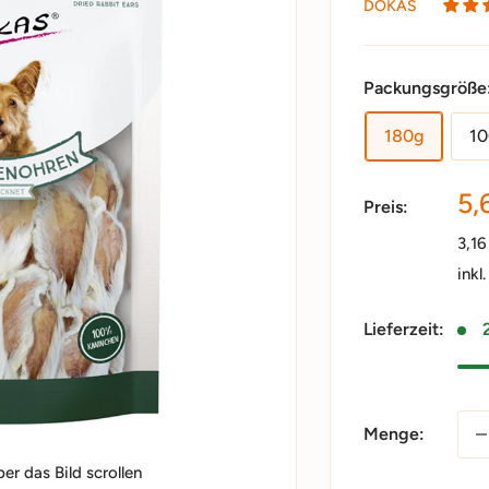
DOKAS
Packungsgröße
180g
1
So
5,
Preis:
3,1
inkl
Lieferzeit:
Menge:
r das Bild scrollen