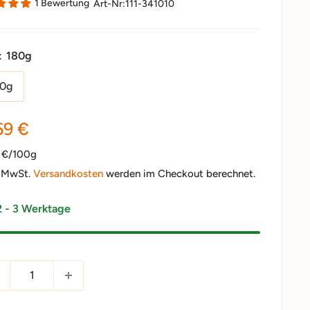
1 Bewertung
Art-Nr:
111-341010
:
180g
00g
nderpreis
69 €
6 €/100g
. MwSt.
Versandkosten
werden im Checkout berechnet.
2 - 3 Werktage