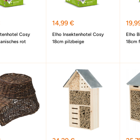
preis
Sonderpreis
Sond
€
14,99 €
19,9
ktenhotel Cosy
Elho Insektenhotel Cosy
Elho B
anisches rot
18cm pilzbeige
18cm f