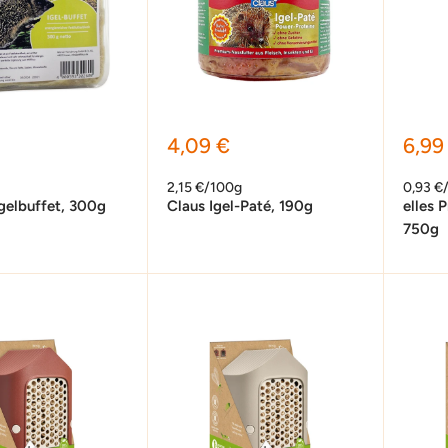
preis
Sonderpreis
Sond
4,09 €
6,99
2,15 €/100g
0,93 €
Igelbuffet, 300g
Claus Igel-Paté, 190g
elles 
750g