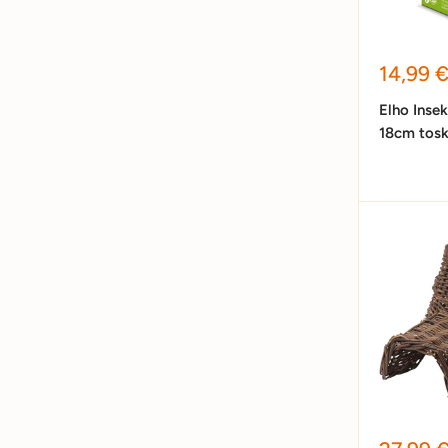
Sonder
14,99 
Elho Inse
18cm tosk