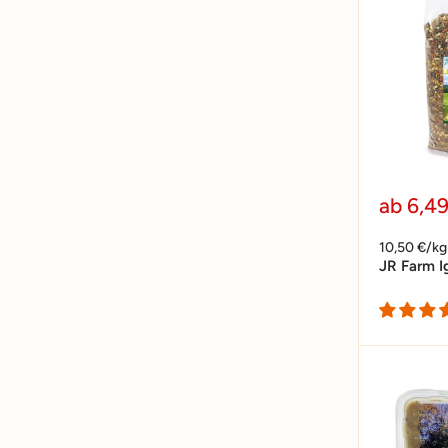
Sonder
ab 6,4
10,50 €/kg
JR Farm I