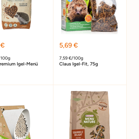
erpreis
Sonderpreis
 €
5,69 €
/100g
7,59 €/100g
Premium Igel-Menü
Claus Igel-Fit, 75g