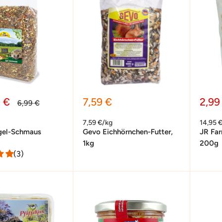
preis
Sonderpreis
Sond
9 €
7,59 €
2,99
Normalpreis
6,99 €
7,59 €/kg
14,95 
gel-Schmaus
Gevo Eichhörnchen-Futter,
JR Far
1kg
200g
(3)