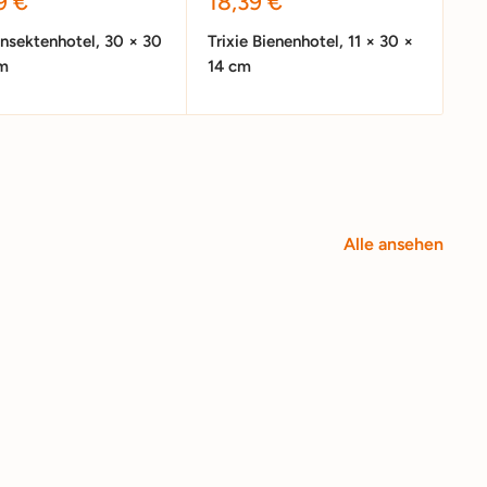
erpreis
Sonderpreis
9 €
18,39 €
 Insektenhotel, 30 × 30
Trixie Bienenhotel, 11 × 30 ×
cm
14 cm
Alle ansehen