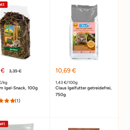
att
erpreis
Sonderpreis
 €
10,69 €
Normalpreis
3,39 €
€/kg
1,43 €/100g
m Igel-Snack, 100g
Claus Igelfutter getreidefrei,
750g
(1)
att