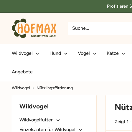
Direkt
Profitieren 
zum
Inhalt
hofmax.de
Wildvogel
Hund
Vogel
Katze
Angebote
Wildvogel
›
Nützlingsförderung
Nütz
Wildvogel
Wildvogelfutter
Zeigt 1 
Einzelsaaten für Wildvögel