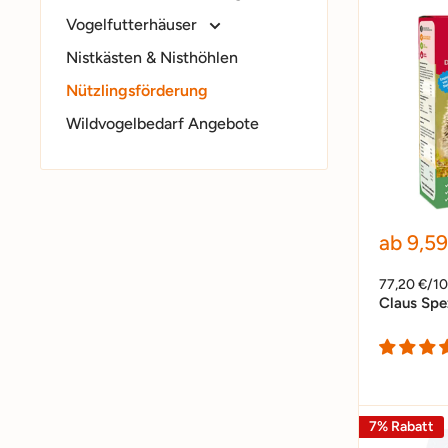
Vogelfutterhäuser
Nistkästen & Nisthöhlen
Nützlingsförderung
Wildvogelbedarf Angebote
Sonder
ab 9,59
77,20 €/1
Claus Spez
7% Rabatt