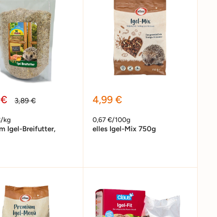
erpreis
Sonderpreis
 €
4,99 €
Normalpreis
3,89 €
€/kg
0,67 €/100g
m Igel-Breifutter,
elles Igel-Mix 750g