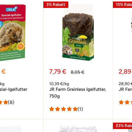
3% Rabatt
15% Rab
preis
Sonderpreis
Sond
 €
7,79 €
2,89
Normalpreis
8,05 €
0kg
10,39 €/kg
28,90 
ial-Igelfutter
JR Farm Grainless Igelfutter,
JR Far
750g
(8)
(1)
23% Rab