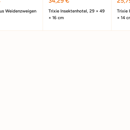
preis
Sonderpreis
Sond
€
34,29 €
25,7
aus Weidenzweigen
Trixie Insektenhotel, 29 × 49
Trixie
× 16 cm
× 14 