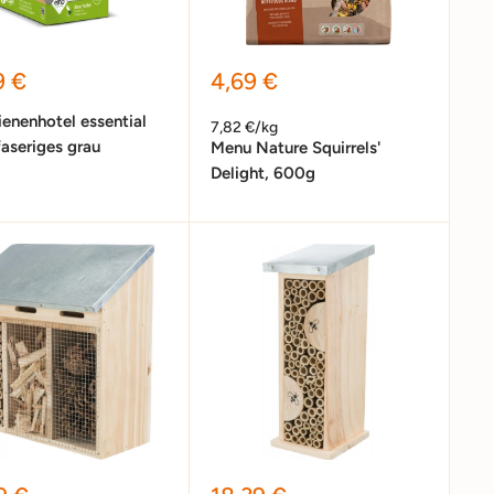
erpreis
Sonderpreis
9 €
4,69 €
ienenhotel essential
7,82 €/kg
aseriges grau
Menu Nature Squirrels'
Delight, 600g