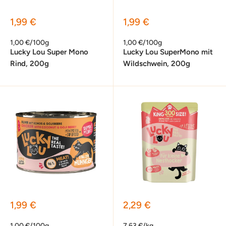
Sonderpreis
Sonderpreis
1,99 €
1,99 €
1,00 €/100g
1,00 €/100g
Lucky Lou Super Mono
Lucky Lou SuperMono mit
Rind, 200g
Wildschwein, 200g
Sonderpreis
Sonderpreis
1,99 €
2,29 €
1,00 €/100g
7,63 €/kg