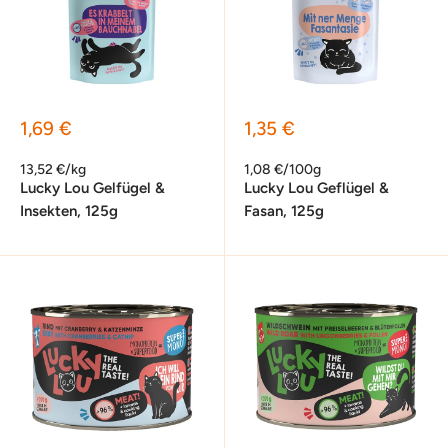
Sonderpreis
Sonderpreis
1,69 €
1,35 €
13,52 €/kg
1,08 €/100g
Lucky Lou Gelfügel &
Lucky Lou Geflügel &
Insekten, 125g
Fasan, 125g