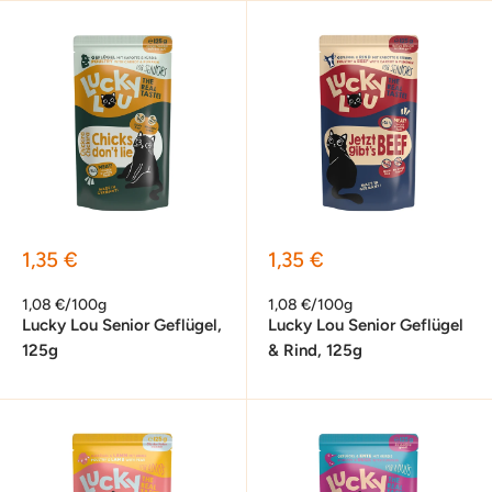
Sonderpreis
Sonderpreis
1,35 €
1,35 €
1,08 €/100g
1,08 €/100g
Lucky Lou Senior Geflügel,
Lucky Lou Senior Geflügel
125g
& Rind, 125g