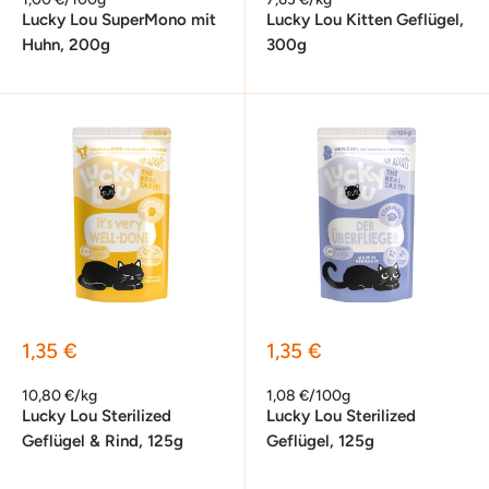
Lucky Lou SuperMono mit
Lucky Lou Kitten Geflügel,
Huhn, 200g
300g
Sonderpreis
Sonderpreis
1,35 €
1,35 €
10,80 €/kg
1,08 €/100g
Lucky Lou Sterilized
Lucky Lou Sterilized
Geflügel & Rind, 125g
Geflügel, 125g