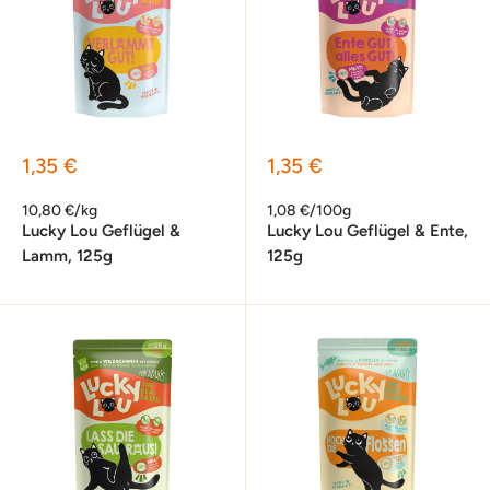
Sonderpreis
Sonderpreis
1,35 €
1,35 €
10,80 €/kg
1,08 €/100g
Lucky Lou Geflügel &
Lucky Lou Geflügel & Ente,
Lamm, 125g
125g