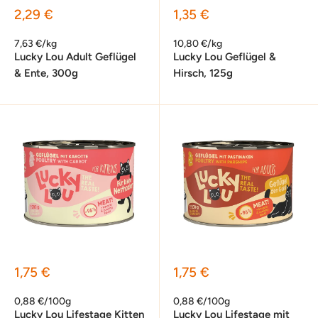
Sonderpreis
Sonderpreis
2,29 €
1,35 €
7,63 €/kg
10,80 €/kg
Lucky Lou Adult Geflügel
Lucky Lou Geflügel &
& Ente, 300g
Hirsch, 125g
Sonderpreis
Sonderpreis
1,75 €
1,75 €
0,88 €/100g
0,88 €/100g
Lucky Lou Lifestage Kitten
Lucky Lou Lifestage mit