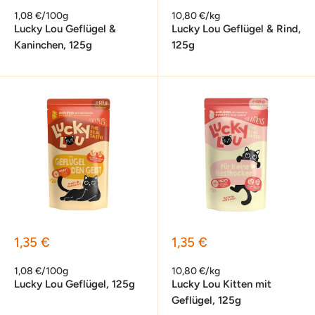
1,08 €/100g
10,80 €/kg
Lucky Lou Geflügel &
Lucky Lou Geflügel & Rind,
Kaninchen, 125g
125g
Sonderpreis
Sonderpreis
1,35 €
1,35 €
1,08 €/100g
10,80 €/kg
Lucky Lou Geflügel, 125g
Lucky Lou Kitten mit
Geflügel, 125g