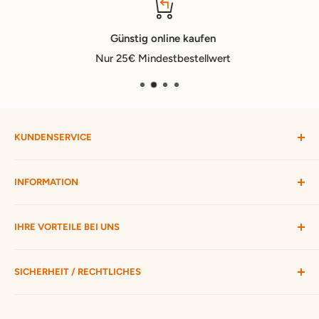
Günstig online kaufen
Nur 25€ Mindestbestellwert
KUNDENSERVICE
Mein Konto
INFORMATION
Widerruf starten
Bestellung verfolgen
Versandbedingungen
IHRE VORTEILE BEI UNS
Passwort vergessen
Ratgeber
Kontakt
Hofmax stellt sich vor
ca. 3.500 Produkte zur Auswahl
SICHERHEIT / RECHTLICHES
Nur 25 € Mindestbestellwert
Schneller Versand mit DHL
Unsere AGB