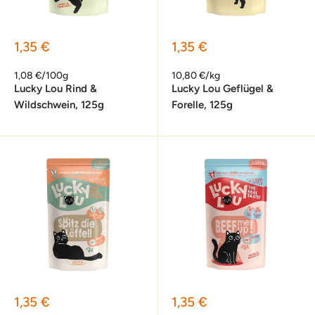
Sonderpreis
Sonderpreis
1,35 €
1,35 €
1,08 €/100g
10,80 €/kg
Lucky Lou Rind &
Lucky Lou Geflügel &
Wildschwein, 125g
Forelle, 125g
Sonderpreis
Sonderpreis
1,35 €
1,35 €