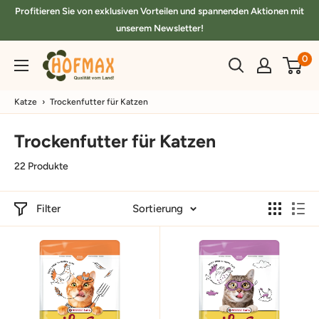
Direkt
Profitieren Sie von exklusiven Vorteilen und spannenden Aktionen mit
zum
unserem Newsletter!
Inhalt
hofmax.de
0
Katze
›
Trockenfutter für Katzen
Trockenfutter für Katzen
22 Produkte
Filter
Sortierung