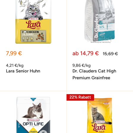
Sonderpreis
Sonderpreis
7,99 €
ab 14,79 €
Normalpreis
15,69 €
4,21 €/kg
9,86 €/kg
Lara Senior Huhn
Dr. Clauders Cat High
Premium Grainfree
22% Rabatt