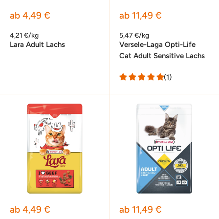
Sonderpreis
Sonderpreis
ab 4,49 €
ab 11,49 €
4,21 €/kg
5,47 €/kg
Lara Adult Lachs
Versele-Laga Opti-Life
Cat Adult Sensitive Lachs
(1)
Sonderpreis
Sonderpreis
ab 4,49 €
ab 11,49 €