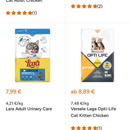
Cat Adult Chicken
(2)
(1)
Sonderpreis
Sonderpreis
7,99 €
ab 8,89 €
4,21 €/kg
7,48 €/kg
Lara Adult Urinary Care
Versele-Laga Opti-Life
Cat Kitten Chicken
(1)