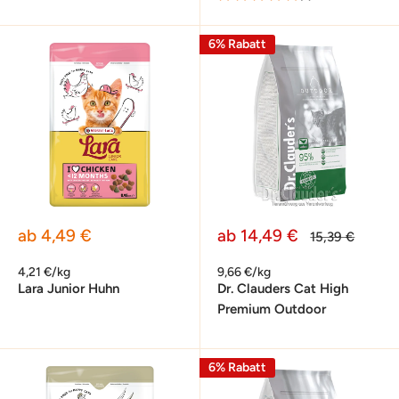
6% Rabatt
Sonderpreis
Sonderpreis
ab 4,49 €
ab 14,49 €
Normalpreis
15,39 €
4,21 €/kg
9,66 €/kg
Lara Junior Huhn
Dr. Clauders Cat High
Premium Outdoor
6% Rabatt