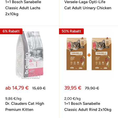
1+1 Bosch Sanabelle
Versele-Laga Opti-Life
Classic Adult Lachs
Cat Adult Urinary Chicken
2x10kg
6% Rabatt
50% Rabatt
Sonderpreis
Sonderpreis
ab 14,79 €
39,95 €
Normalpreis
Normalpreis
15,69 €
79,90 €
9,86 €/kg
2,00 €/kg
Dr. Clauders Cat High
1+1 Bosch Sanabelle
Premium Kitten
Classic Adult Rind 2x10kg