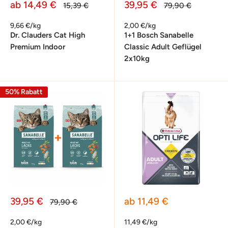
Sonderpreis
Sonderpreis
ab 14,49 €
39,95 €
Normalpreis
Normalpreis
15,39 €
79,90 €
9,66 €/kg
2,00 €/kg
Dr. Clauders Cat High
1+1 Bosch Sanabelle
Premium Indoor
Classic Adult Geflügel
2x10kg
50% Rabatt
Sonderpreis
Sonderpreis
39,95 €
ab 11,49 €
Normalpreis
79,90 €
2,00 €/kg
11,49 €/kg