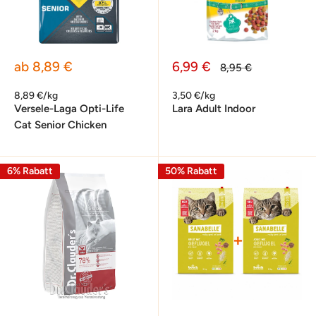
Sonderpreis
Sonderpreis
ab 8,89 €
6,99 €
Normalpreis
8,95 €
8,89 €/kg
3,50 €/kg
Versele-Laga Opti-Life
Lara Adult Indoor
Cat Senior Chicken
6% Rabatt
50% Rabatt