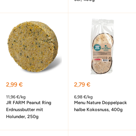
Sonderpreis
Sonderpreis
2,99 €
2,79 €
11,96 €/kg
6,98 €/kg
JR FARM Peanut Ring
Menu Nature Doppelpack
Erdnussbutter mit
halbe Kokosnuss, 400g
Holunder, 250g