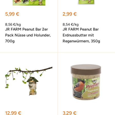
Sonderpreis
Sonderpreis
5,99 €
2,99 €
8,56 €/kg
8,54 €/kg
JR FARM Peanut Bar 2er
JR FARM Peanut Bar
Pack Nüsse und Holunder,
Erdnussbutter mit
700g
Regenwürmern, 350g
Sonderpreis
Sonderpreis
12,99 €
3,29 €