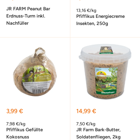
JR FARM Peanut Bar
13,16 €/kg
Erdnuss-Turm inkl.
Pfiffikus Energiecreme
Nachfüller
Insekten, 250g
Sonderpreis
Sonderpreis
3,99 €
14,99 €
7,98 €/kg
7,50 €/kg
Pfiffikus Gefüllte
JR Farm Bark-Butter,
Kokosnuss
Soldatenfliegen, 2kg