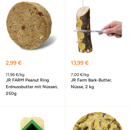
Sonderpreis
Sonderpreis
2,99 €
13,99 €
11,96 €/kg
7,00 €/kg
JR FARM Peanut Ring
JR Farm Bark-Butter,
Erdnussbutter mit Nüssen,
Nüsse, 2 kg
250g