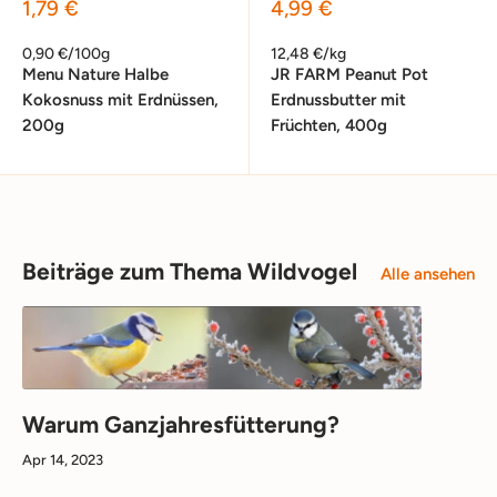
Sonderpreis
Sonderpreis
1,79 €
4,99 €
0,90 €/100g
12,48 €/kg
Menu Nature Halbe
JR FARM Peanut Pot
Kokosnuss mit Erdnüssen,
Erdnussbutter mit
200g
Früchten, 400g
Beiträge zum Thema Wildvogel
Alle ansehen
Warum Ganzjahresfütterung?
Apr 14, 2023