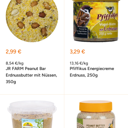
Sonderpreis
Sonderpreis
2,99 €
3,29 €
8,54 €/kg
13,16 €/kg
JR FARM Peanut Bar
Pfiffikus Energiecreme
Erdnussbutter mit Nüssen,
Erdnuss, 250g
350g