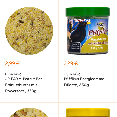
Sonderpreis
Sonderpreis
2,99 €
3,29 €
8,54 €/kg
13,16 €/kg
JR FARM Peanut Bar
Pfiffikus Energiecreme
Erdnussbutter mit
Früchte, 250g
Powersaat , 350g