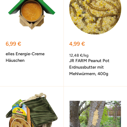
Sonderpreis
Sonderpreis
6,99 €
4,99 €
elles Energie-Creme
12,48 €/kg
Häuschen
JR FARM Peanut Pot
Erdnussbutter mit
Mehlwürmern, 400g