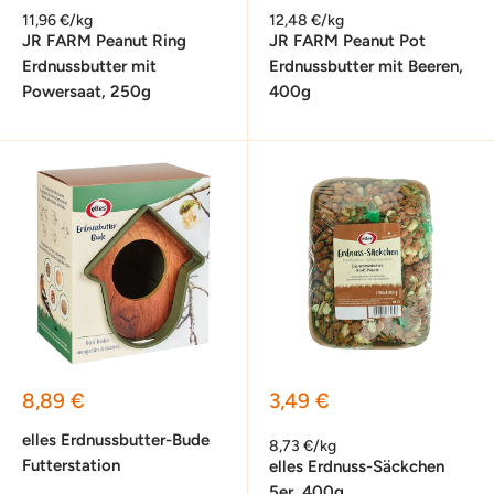
11,96 €/kg
12,48 €/kg
JR FARM Peanut Ring
JR FARM Peanut Pot
Erdnussbutter mit
Erdnussbutter mit Beeren,
Powersaat, 250g
400g
Sonderpreis
Sonderpreis
8,89 €
3,49 €
elles Erdnussbutter-Bude
8,73 €/kg
Futterstation
elles Erdnuss-Säckchen
5er, 400g