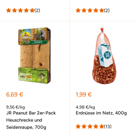
(2)
(2)
Sonderpreis
Sonderpreis
6,69 €
1,99 €
9,56 €/kg
4,98 €/kg
JR Peanut Bar 2er-Pack
Erdnüsse im Netz, 400g
Heuschrecke und
(13)
Seidenraupe, 700g