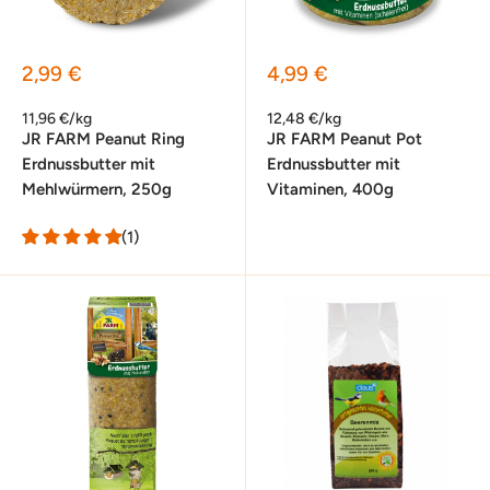
Sonderpreis
Sonderpreis
2,99 €
4,99 €
11,96 €/kg
12,48 €/kg
JR FARM Peanut Ring
JR FARM Peanut Pot
Erdnussbutter mit
Erdnussbutter mit
Mehlwürmern, 250g
Vitaminen, 400g
(1)