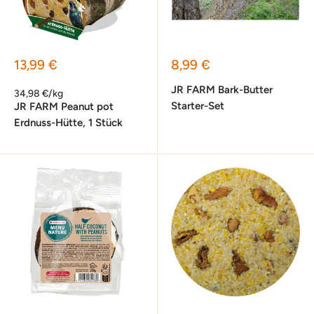
Sonderpreis
Sonderpreis
13,99 €
8,99 €
JR FARM Bark-Butter
34,98 €/kg
Starter-Set
JR FARM Peanut pot
Erdnuss-Hütte, 1 Stück