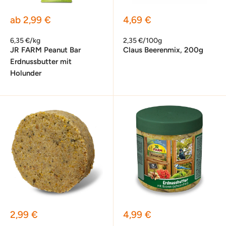
Sonderpreis
Sonderpreis
ab 2,99 €
4,69 €
6,35 €/kg
2,35 €/100g
JR FARM Peanut Bar
Claus Beerenmix, 200g
Erdnussbutter mit
Holunder
Sonderpreis
Sonderpreis
2,99 €
4,99 €