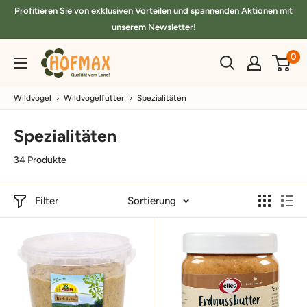
Direkt
Profitieren Sie von exklusiven Vorteilen und spannenden Aktionen mit
zum
unserem Newsletter!
Inhalt
hofmax.de
0
Wildvogel
›
Wildvogelfutter
›
Spezialitäten
Spezialitäten
34 Produkte
Filter
Sortierung