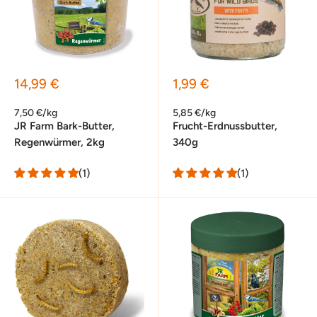
Sonderpreis
Sonderpreis
14,99 €
1,99 €
7,50 €/kg
5,85 €/kg
JR Farm Bark-Butter,
Frucht-Erdnussbutter,
Regenwürmer, 2kg
340g
(1)
(1)