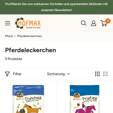
Direkt
Profitieren Sie von exklusiven Vorteilen und spannenden Aktionen mit
zum
unserem Newsletter!
Inhalt
hofmax.de
0
Pferd
›
Pferdeleckerchen
Pferdeleckerchen
9 Produkte
Filter
Sortierung