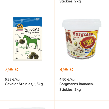
Stickies, 2kg
Sonderpreis
Sonderpreis
7,99 €
8,99 €
5,33 €/kg
4,50 €/kg
Cavalor Strucies, 1,5kg
Borgmanns Bananen-
Stickies, 2kg