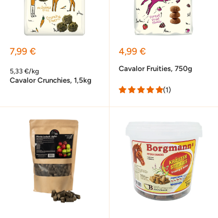
Sonderpreis
Sonderpreis
7,99 €
4,99 €
Cavalor Fruities, 750g
5,33 €/kg
Cavalor Crunchies, 1,5kg
(1)