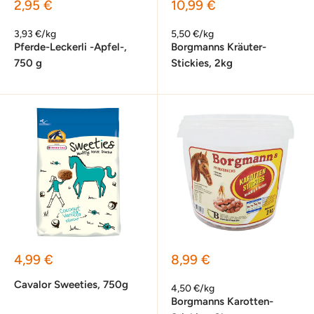
Sonderpreis
Sonderpreis
2,95 €
10,99 €
3,93 €/kg
5,50 €/kg
Pferde-Leckerli -Apfel-,
Borgmanns Kräuter-
750 g
Stickies, 2kg
Sonderpreis
Sonderpreis
4,99 €
8,99 €
Cavalor Sweeties, 750g
4,50 €/kg
Borgmanns Karotten-