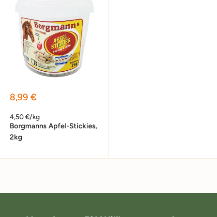
Sonderpreis
8,99 €
4,50 €/kg
Borgmanns Apfel-Stickies,
2kg