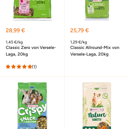
Sonderpreis
Sonderpreis
28,99 €
25,79 €
1,45 €/kg
1,29 €/kg
Classic Zero von Versele-
Classic Allround-Mix von
Laga, 20kg
Versele-Laga, 20kg
(1)