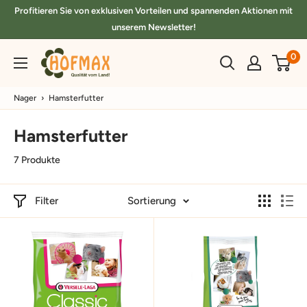
Direkt
Profitieren Sie von exklusiven Vorteilen und spannenden Aktionen mit
zum
unserem Newsletter!
Inhalt
hofmax.de
0
Nager
›
Hamsterfutter
Hamsterfutter
7 Produkte
Filter
Sortierung