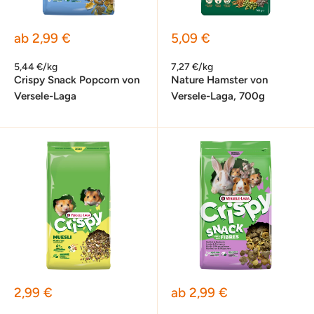
Sonderpreis
Sonderpreis
ab 2,99 €
5,09 €
5,44 €/kg
7,27 €/kg
Crispy Snack Popcorn von
Nature Hamster von
Versele-Laga
Versele-Laga, 700g
Sonderpreis
Sonderpreis
2,99 €
ab 2,99 €