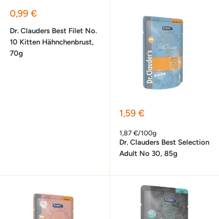
Sonderpreis
0,99 €
Dr. Clauders Best Filet No.
10 Kitten Hähnchenbrust,
70g
Sonderpreis
1,59 €
1,87 €/100g
Dr. Clauders Best Selection
Adult No 30, 85g