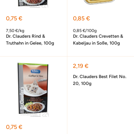
Sonderpreis
Sonderpreis
0,75 €
0,85 €
7,50 €/kg
0,85 €/100g
Dr. Clauders Rind &
Dr. Clauders Crevetten &
Truthahn in Gelee, 100g
Kabeljau in Soße, 100g
Sonderpreis
2,19 €
Dr. Clauders Best Filet No.
20, 100g
Sonderpreis
0,75 €