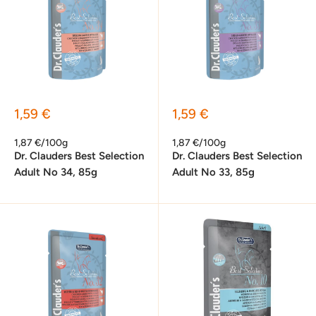
Sonderpreis
Sonderpreis
1,59 €
1,59 €
1,87 €/100g
1,87 €/100g
Dr. Clauders Best Selection
Dr. Clauders Best Selection
Adult No 34, 85g
Adult No 33, 85g