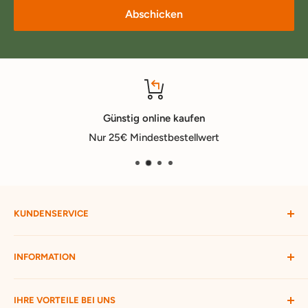
Abschicken
Günstig online kaufen
Nur 25€ Mindestbestellwert
KUNDENSERVICE
Mein Konto
INFORMATION
Widerruf starten
Bestellung verfolgen
Versandbedingungen
IHRE VORTEILE BEI UNS
Passwort vergessen
Ratgeber