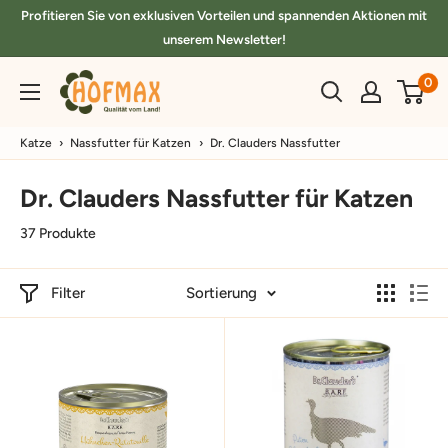
Direkt
Profitieren Sie von exklusiven Vorteilen und spannenden Aktionen mit
zum
unserem Newsletter!
Inhalt
hofmax.de
0
Katze
›
Nassfutter für Katzen
›
Dr. Clauders Nassfutter
Dr. Clauders Nassfutter für Katzen
37 Produkte
Filter
Sortierung