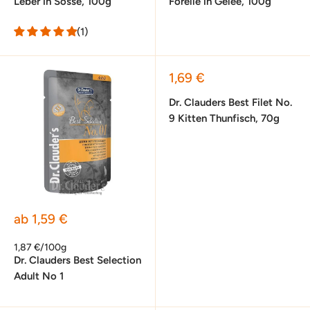
Leber in Sosse, 100g
Forelle in Gelee, 100g
(1)
Sonderpreis
1,69 €
Dr. Clauders Best Filet No.
9 Kitten Thunfisch, 70g
Sonderpreis
ab 1,59 €
1,87 €/100g
Dr. Clauders Best Selection
Adult No 1