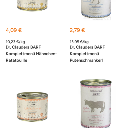
Sonderpreis
Sonderpreis
4,09 €
2,79 €
10,23 €/kg
13,95 €/kg
Dr. Clauders BARF
Dr. Clauders BARF
Komplettmenü Hähnchen-
Komplettmenü
Ratatouille
Putenschmankerl