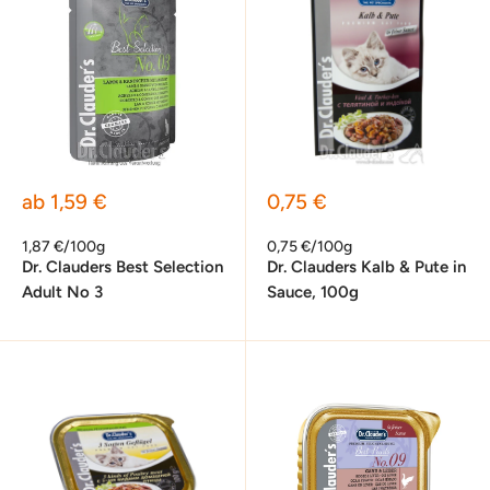
Sonderpreis
Sonderpreis
ab 1,59 €
0,75 €
1,87 €/100g
0,75 €/100g
Dr. Clauders Best Selection
Dr. Clauders Kalb & Pute in
Adult No 3
Sauce, 100g