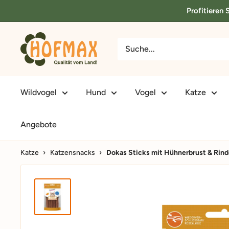
Direkt
Profitieren
zum
Inhalt
hofmax.de
Wildvogel
Hund
Vogel
Katze
Angebote
Katze
›
Katzensnacks
›
Dokas Sticks mit Hühnerbrust & Rind