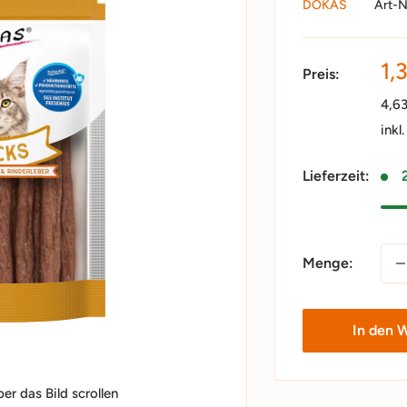
DOKAS
Art-N
So
1,
Preis:
4,6
inkl
Lieferzeit:
Menge:
In den 
r das Bild scrollen