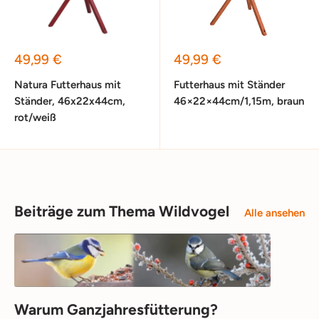
Sonderpreis
Sonderpreis
49,99 €
49,99 €
Natura Futterhaus mit
Futterhaus mit Ständer
Ständer, 46x22x44cm,
46×22×44cm/1,15m, braun
rot/weiß
Beiträge zum Thema Wildvogel
Alle ansehen
Warum Ganzjahresfütterung?