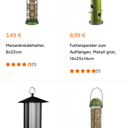
Sonderpreis
Sonderpreis
3,49 €
8,99 €
Meisenknödelhalter,
Futterspender zum
8x22cm
Aufhängen, Metall grün,
14x25x14cm
(1)
(1)