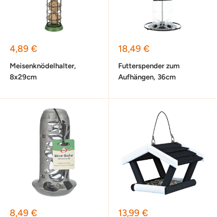
Sonderpreis
Sonderpreis
4,89 €
18,49 €
Meisenknödelhalter,
Futterspender zum
8x29cm
Aufhängen, 36cm
Sonderpreis
Sonderpreis
8,49 €
13,99 €