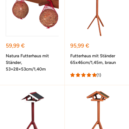
Sonderpreis
Sonderpreis
59,99 €
95,99 €
Natura Futterhaus mit
Futterhaus mit Ständer
Ständer,
65x46cm/1,45m, braun
53×28×53cm/1,40m
(1)