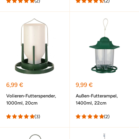
(2)
(2)
Sonderpreis
Sonderpreis
6,99 €
9,99 €
Volieren-Futterspender,
Außen-Futterampel,
1000ml, 20cm
1400ml, 22cm
(3)
(2)