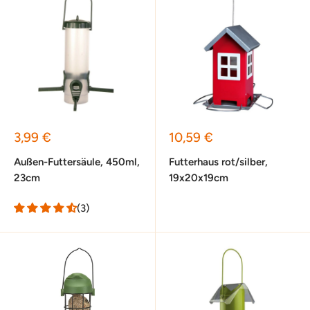
Sonderpreis
Sonderpreis
3,99 €
10,59 €
Außen-Futtersäule, 450ml,
Futterhaus rot/silber,
23cm
19x20x19cm
(3)