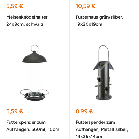
Sonderpreis
Sonderpreis
5,59 €
10,59 €
Meisenknödelhalter,
Futterhaus grün/silber,
24x8cm, schwarz
19x20x19cm
Sonderpreis
Sonderpreis
5,59 €
8,99 €
Futterspender zum
Futterspender zum
Aufhängen, 560ml, 10cm
Aufhängen, Metall silber,
14x25x14cm