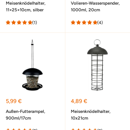
Meisenknödelhalter,
Volieren-Wasserspender,
11×25×10cm, silber
1000ml, 20cm
(1)
(4)
Sonderpreis
Sonderpreis
5,99 €
4,89 €
Außen-Futterampel,
Meisenknödelhalter,
900ml/17cm
10x21cm