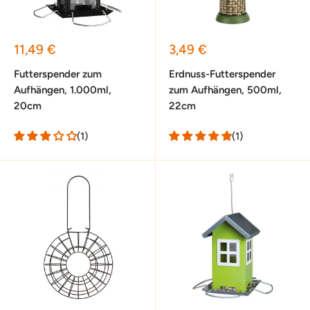
Sonderpreis
Sonderpreis
11,49 €
3,49 €
Futterspender zum
Erdnuss-Futterspender
Aufhängen, 1.000ml,
zum Aufhängen, 500ml,
20cm
22cm
(1)
(1)