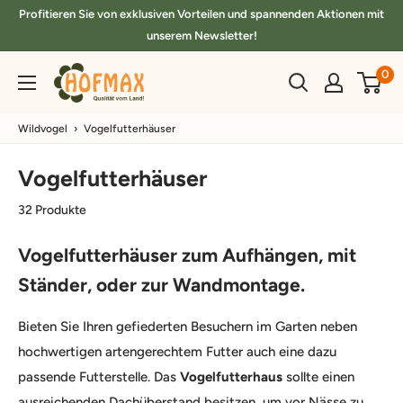
Direkt
Profitieren Sie von exklusiven Vorteilen und spannenden Aktionen mit
zum
unserem Newsletter!
Inhalt
hofmax.de
0
Wildvogel
›
Vogelfutterhäuser
Vogelfutterhäuser
32 Produkte
Vogelfutterhäuser zum Aufhängen, mit
Ständer, oder zur Wandmontage.
Bieten Sie Ihren gefiederten Besuchern im Garten neben
hochwertigen artengerechtem Futter auch eine dazu
passende Futterstelle. Das
Vogelfutterhaus
sollte einen
ausreichenden Dachüberstand besitzen, um vor Nässe zu