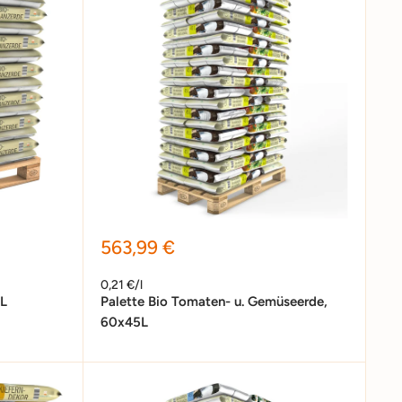
Sonderpreis
563,99 €
0,21 €/l
0L
Palette Bio Tomaten- u. Gemüseerde,
60x45L