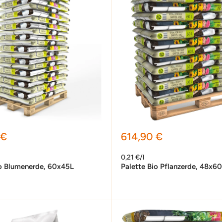
preis
Sonderpreis
 €
614,90 €
0,21 €/l
io Blumenerde, 60x45L
Palette Bio Pflanzerde, 48x6