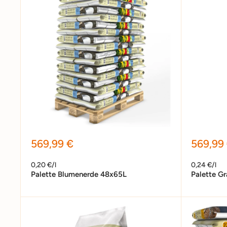
Sonderpreis
Sonder
569,99 €
569,99
0,20 €/l
0,24 €/l
Palette Blumenerde 48x65L
Palette G