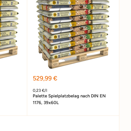
Sonderpreis
529,99 €
0,23 €/l
Palette Spielplatzbelag nach DIN EN
1176, 39x60L