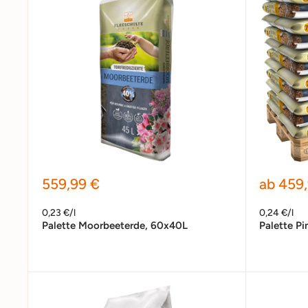
Sonderpreis
Sonder
559,99 €
ab 459
0,23 €/l
0,24 €/l
Palette Moorbeeterde, 60x40L
Palette Pi