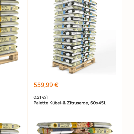
Sonderpreis
559,99 €
0,21 €/l
Palette Kübel-& Zitruserde, 60x45L