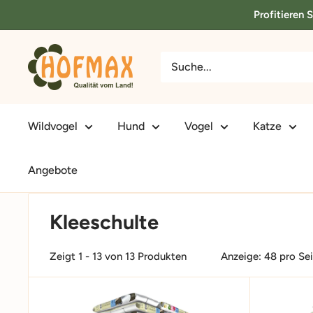
Direkt
Profitieren 
zum
Inhalt
hofmax.de
Wildvogel
Hund
Vogel
Katze
Angebote
Kleeschulte
Zeigt 1 - 13 von 13 Produkten
Anzeige: 48 pro Se