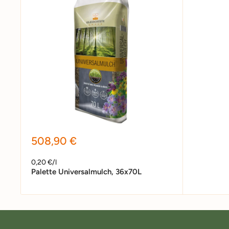
Sonderpreis
508,90 €
0,20 €/l
Palette Universalmulch, 36x70L