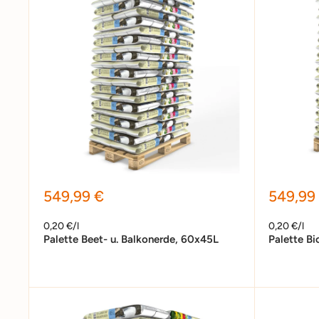
Sonderpreis
Sonder
549,99 €
549,99
0,20 €/l
0,20 €/l
Palette Beet- u. Balkonerde, 60x45L
Palette B