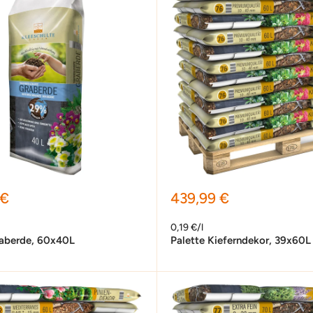
preis
Sonderpreis
 €
439,99 €
0,19 €/l
raberde, 60x40L
Palette Kieferndekor, 39x60L