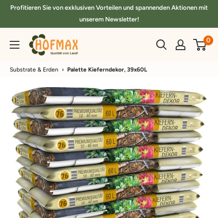
Direkt
Profitieren Sie von exklusiven Vorteilen und spannenden Aktionen mit
zum
unserem Newsletter!
Inhalt
hofmax.de
0
Substrate & Erden
›
Palette Kieferndekor, 39x60L