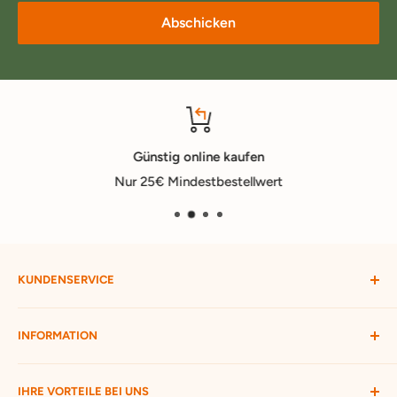
Abschicken
Günstig online kaufen
Nur 25€ Mindestbestellwert
KUNDENSERVICE
Mein Konto
INFORMATION
Widerruf starten
Bestellung verfolgen
Versandbedingungen
IHRE VORTEILE BEI UNS
Passwort vergessen
Ratgeber