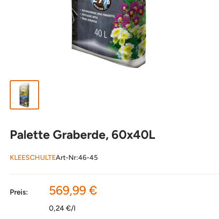
Palette Graberde, 60x40L
KLEESCHULTE
Art-Nr:
46-45
Sonderpreis
569,99 €
Preis:
0,24 €/l