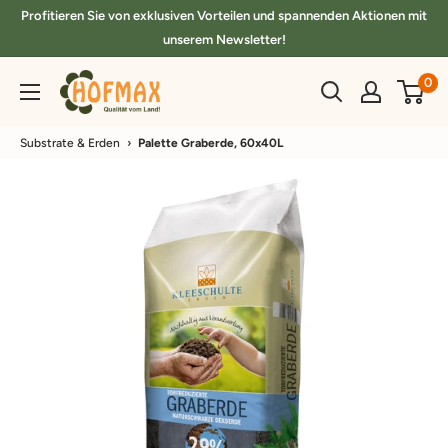
Direkt
Profitieren Sie von exklusiven Vorteilen und spannenden Aktionen mit
zum
unserem Newsletter!
Inhalt
hofmax.de
0
Substrate & Erden
›
Palette Graberde, 60x40L