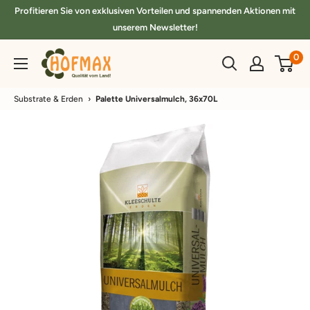
Direkt
Profitieren Sie von exklusiven Vorteilen und spannenden Aktionen mit
zum
unserem Newsletter!
Inhalt
hofmax.de
0
Substrate & Erden
›
Palette Universalmulch, 36x70L