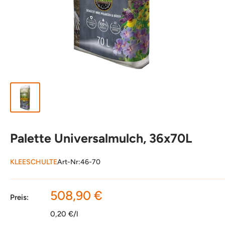
Palette Universalmulch, 36x70L
KLEESCHULTE
Art-Nr:
46-70
Sonderpreis
508,90 €
Preis:
0,20 €/l