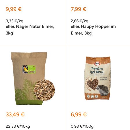
Sonderpreis
Sonderpreis
9,99 €
7,99 €
3,33 €/kg
2,66 €/kg
elles Nager Natur Eimer,
elles Happy Hoppel im
3kg
Eimer, 3kg
Sonderpreis
Sonderpreis
33,49 €
6,99 €
22,33 €/10kg
0,93 €/100g