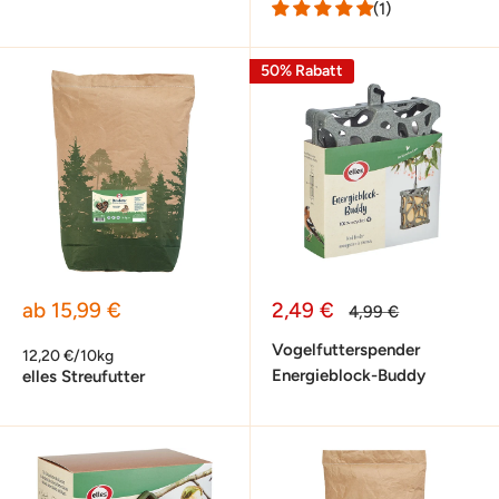
(1)
50% Rabatt
Sonderpreis
Sonderpreis
ab 15,99 €
2,49 €
Normalpreis
4,99 €
Vogelfutterspender
12,20 €/10kg
Energieblock-Buddy
elles Streufutter