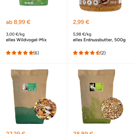
Sonderpreis
Sonderpreis
ab 8,99 €
2,99 €
3,00 €/kg
5,98 €/kg
elles Wildvogel-Mix
elles Erdnussbutter, 500g
(6)
(2)
Sonderpreis
Sonderpreis
27,29 €
28,89 €