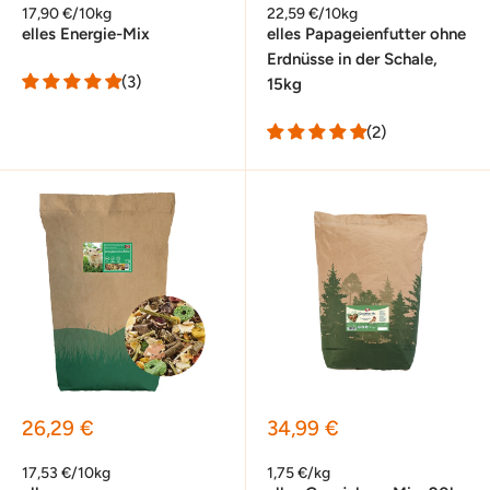
17,90 €/10kg
22,59 €/10kg
elles Energie-Mix
elles Papageienfutter ohne
Erdnüsse in der Schale,
(3)
15kg
(2)
Sonderpreis
Sonderpreis
26,29 €
34,99 €
17,53 €/10kg
1,75 €/kg