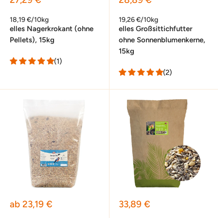
18,19 €/10kg
19,26 €/10kg
elles Nagerkrokant (ohne
elles Großsittichfutter
Pellets), 15kg
ohne Sonnenblumenkerne,
15kg
(1)
(2)
Sonderpreis
Sonderpreis
ab 23,19 €
33,89 €