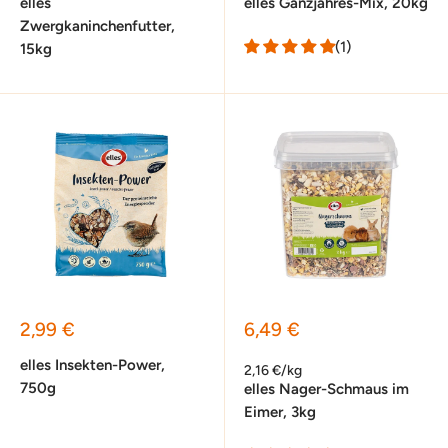
elles
elles Ganzjahres-Mix, 20kg
Zwergkaninchenfutter,
(1)
15kg
Sonderpreis
Sonderpreis
2,99 €
6,49 €
elles Insekten-Power,
2,16 €/kg
750g
elles Nager-Schmaus im
Eimer, 3kg