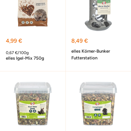
Sonderpreis
Sonderpreis
4,99 €
8,49 €
elles Körner-Bunker
0,67 €/100g
Futterstation
elles Igel-Mix 750g