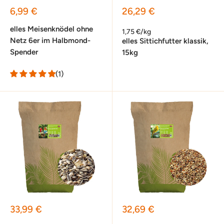
Sonderpreis
Sonderpreis
6,99 €
26,29 €
elles Meisenknödel ohne
1,75 €/kg
Netz 6er im Halbmond-
elles Sittichfutter klassik,
Spender
15kg
(1)
Sonderpreis
Sonderpreis
33,99 €
32,69 €