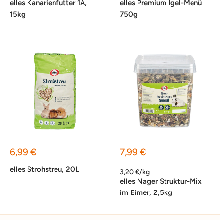
elles Kanarienfutter 1A,
elles Premium Igel-Menü
15kg
750g
Sonderpreis
Sonderpreis
6,99 €
7,99 €
elles Strohstreu, 20L
3,20 €/kg
elles Nager Struktur-Mix
im Eimer, 2,5kg