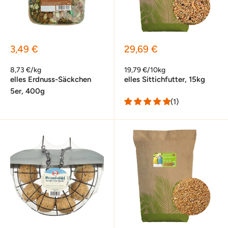
Sonderpreis
Sonderpreis
3,49 €
29,69 €
8,73 €/kg
19,79 €/10kg
elles Erdnuss-Säckchen
elles Sittichfutter, 15kg
5er, 400g
(1)