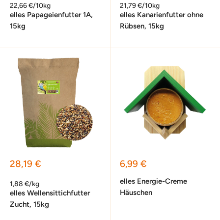
22,66 €/10kg
21,79 €/10kg
elles Papageienfutter 1A,
elles Kanarienfutter ohne
15kg
Rübsen, 15kg
Sonderpreis
Sonderpreis
28,19 €
6,99 €
elles Energie-Creme
1,88 €/kg
Häuschen
elles Wellensittichfutter
Zucht, 15kg