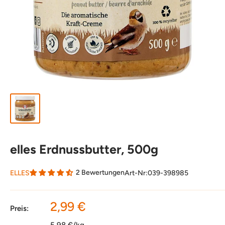
elles Erdnussbutter, 500g
2 Bewertungen
ELLES
Art-Nr:
039-398985
Sonderpreis
2,99 €
Preis:
5,98 €/kg