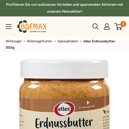
Direkt
Profitieren Sie von exklusiven Vorteilen und spannenden Aktionen mit
zum
unserem Newsletter!
Inhalt
hofmax.de
0
Wildvogel
›
Wildvogelfutter
›
Spezialitäten
›
elles Erdnussbutter,
500g