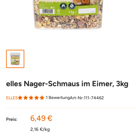
elles Nager-Schmaus im Eimer, 3kg
1 Bewertung
ELLES
Art-Nr:
111-74462
Sonderpreis
6,49 €
Preis:
2,16 €/kg