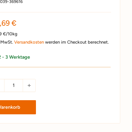
:
039-369616
nderpreis
,69 €
79 €/10kg
. MwSt.
Versandkosten
werden im Checkout berechnet.
2 - 3 Werktage
Warenkorb