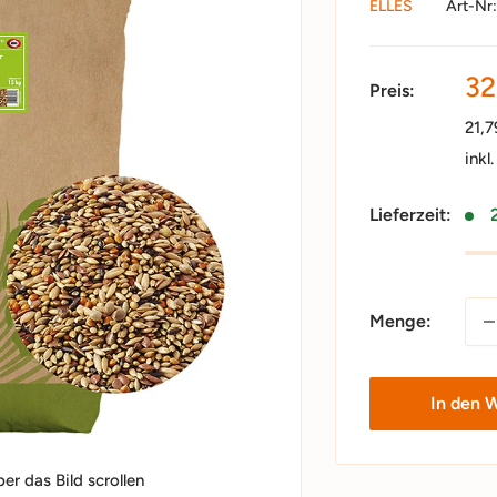
ELLES
Art-Nr
So
32
Preis:
21,
inkl
Lieferzeit:
Menge:
In den 
r das Bild scrollen