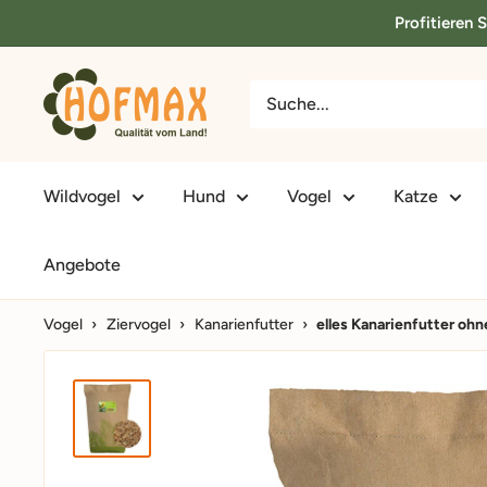
Direkt
Profitieren 
zum
Inhalt
hofmax.de
Wildvogel
Hund
Vogel
Katze
Angebote
Vogel
›
Ziervogel
›
Kanarienfutter
›
elles Kanarienfutter oh