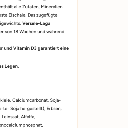
thält alle Zutaten, Mineralien
este Eischale. Das zugefügte
Eigewichts.
Versele-Laga
lter von 18 Wochen und während
r und Vitamin D3 garantiert eine
es Legen.
kleie, Calciumcarbonat, Soja-
rter Soja hergestellt), Erbsen,
Leinsaat, Alfalfa,
Monocalciumphosphat,