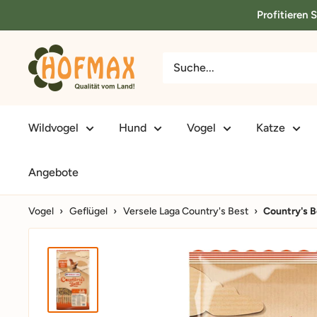
Direkt
Profitieren 
zum
Inhalt
hofmax.de
Wildvogel
Hund
Vogel
Katze
Angebote
Vogel
›
Geflügel
›
Versele Laga Country's Best
›
Country's B