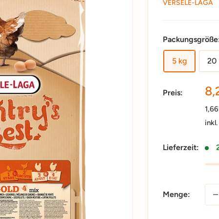
VERSELE-LAGA
Packungsgröße
5 kg
20
So
8,
Preis:
1,6
inkl
Lieferzeit:
Menge: