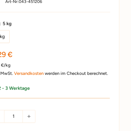
Art-Nr:
043-451206
:
5 kg
 kg
nderpreis
29 €
6 €/kg
. MwSt.
Versandkosten
werden im Checkout berechnet.
2 - 3 Werktage