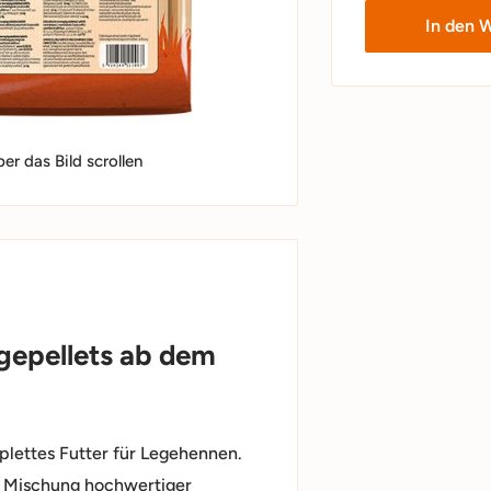
In den 
r das Bild scrollen
gepellets ab dem
plettes Futter für Legehennen.
er Mischung hochwertiger