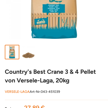
Country's Best Crane 3 & 4 Pellet
von Versele-Laga, 20kg
VERSELE-LAGA
Art-Nr:
043-451039
Sonderpreis
27,89 €