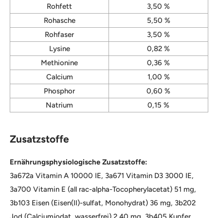
Rohfett
3,50 %
Rohasche
5,50 %
Rohfaser
3,50 %
Lysine
0,82 %
Methionine
0,36 %
Calcium
1,00 %
Phosphor
0,60 %
Natrium
0,15 %
Zusatzstoffe
Ernährungsphysiologische Zusatzstoffe:
3a672a Vitamin A 10000 IE, 3a671 Vitamin D3 3000 IE,
3a700 Vitamin E (all rac-alpha-Tocopherylacetat) 51 mg,
3b103 Eisen (Eisen(II)-sulfat, Monohydrat) 36 mg, 3b202
Jod (Calciumjodat, wasserfrei) 2,40 mg, 3b405 Kupfer