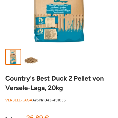
Country's Best Duck 2 Pellet von
Versele-Laga, 20kg
VERSELE-LAGA
Art-Nr:
043-451035
Sonderpreis
26,89 €