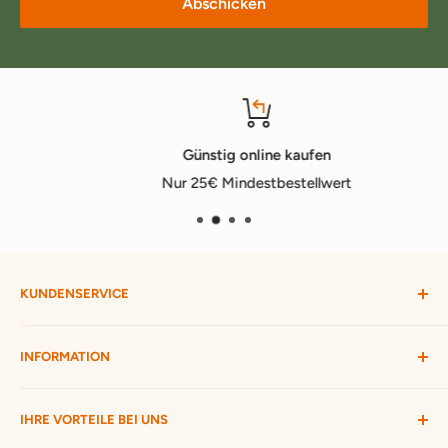
Abschicken
Günstig online kaufen
Nur 25€ Mindestbestellwert
KUNDENSERVICE
Mein Konto
INFORMATION
Widerruf starten
Bestellung verfolgen
Versandbedingungen
IHRE VORTEILE BEI UNS
Passwort vergessen
Ratgeber