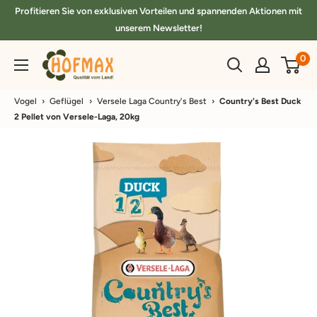
Direkt
Profitieren Sie von exklusiven Vorteilen und spannenden Aktionen mit
zum
unserem Newsletter!
Inhalt
hofmax.de
0
Vogel
›
Geflügel
›
Versele Laga Country's Best
›
Country's Best Duck
2 Pellet von Versele-Laga, 20kg