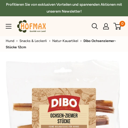
Direkt
Profitieren Sie von exklusiven Vorteilen und spannenden Aktionen mit
zum
unserem Newsletter!
Inhalt
hofmax.de
0
Hund
›
Snacks & Leckerli
›
Natur-Kauartikel
›
Dibo Ochsenziemer-
Stücke 12cm