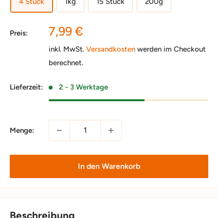
4 Stück
1kg
15 Stück
200g
Sonderpreis
7,99 €
Preis:
inkl. MwSt.
Versandkosten
werden im Checkout
berechnet.
Lieferzeit:
2 - 3 Werktage
Menge:
In den Warenkorb
Beschreibung