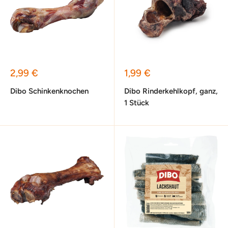
Sonderpreis
Sonderpreis
2,99 €
1,99 €
Dibo Schinkenknochen
Dibo Rinderkehlkopf, ganz,
1 Stück