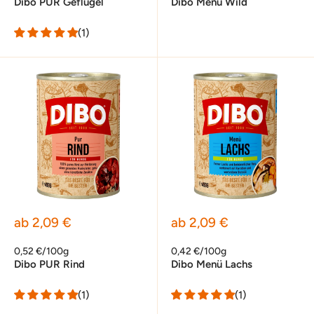
Dibo PUR Geflügel
Dibo Menü Wild
(1)
Sonderpreis
Sonderpreis
ab 2,09 €
ab 2,09 €
0,52 €/100g
0,42 €/100g
Dibo PUR Rind
Dibo Menü Lachs
(1)
(1)