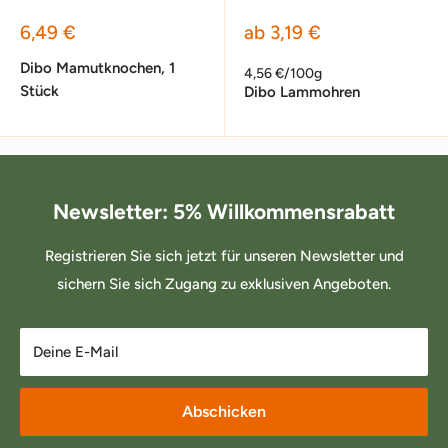
Sonderpreis
Sonderpreis
6,49 €
ab 3,19 €
Dibo Mamutknochen, 1
4,56 €/100g
Stück
Dibo Lammohren
Newsletter: 5% Willkommensrabatt
Registrieren Sie sich jetzt für unseren Newsletter und
sichern Sie sich Zugang zu exklusiven Angeboten.
Deine E-Mail
Abschicken