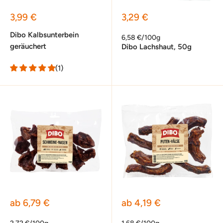
Sonderpreis
Sonderpreis
3,99 €
3,29 €
Dibo Kalbsunterbein
6,58 €/100g
geräuchert
Dibo Lachshaut, 50g
(1)
Sonderpreis
Sonderpreis
ab 6,79 €
ab 4,19 €