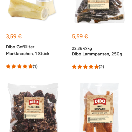
Sonderpreis
Sonderpreis
3,59 €
5,59 €
Dibo Gefüllter
22,36 €/kg
Markknochen, 1 Stück
Dibo Lammpansen, 250g
(1)
(2)