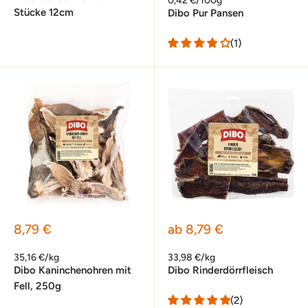
0,42 €/100g
Stücke 12cm
Dibo Pur Pansen
(1)
Sonderpreis
Sonderpreis
8,79 €
ab 8,79 €
35,16 €/kg
33,98 €/kg
Dibo Kaninchenohren mit
Dibo Rinderdörrfleisch
Fell, 250g
(2)