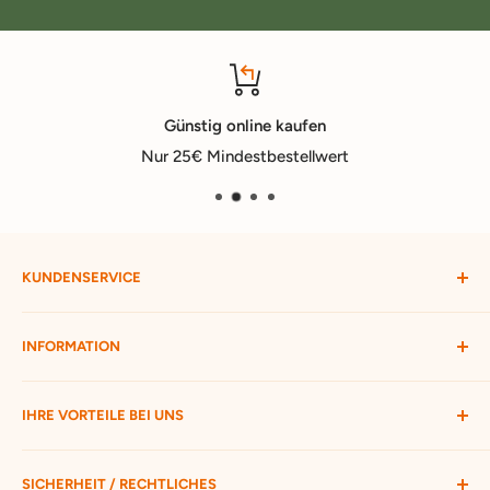
Günstig online kaufen
Nur 25€ Mindestbestellwert
KUNDENSERVICE
Mein Konto
INFORMATION
Widerruf starten
Bestellung verfolgen
Versandbedingungen
IHRE VORTEILE BEI UNS
Passwort vergessen
Ratgeber
Kontakt
Hofmax stellt sich vor
ca. 3.500 Produkte zur Auswahl
SICHERHEIT / RECHTLICHES