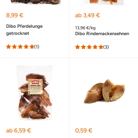
Sonderpreis
Sonderpreis
8,99 €
ab 3,49 €
Dibo Pferdelunge
13,96 €/kg
getrocknet
Dibo Rindernackensehnen
(1)
(3)
Sonderpreis
Sonderpreis
ab 6,59 €
0,59 €