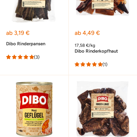
Sonderpreis
Sonderpreis
ab 3,19 €
ab 4,49 €
Dibo Rinderpansen
17,58 €/kg
Dibo Rinderkopfhaut
(3)
(1)