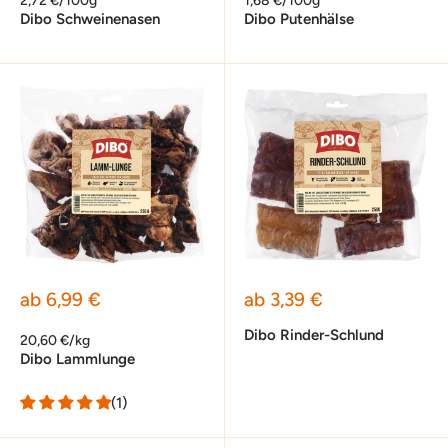
2,72 €/100g
1,68 €/100g
Dibo Schweinenasen
Dibo Putenhälse
Sonderpreis
Sonderpreis
ab 6,99 €
ab 3,39 €
Dibo Rinder-Schlund
20,60 €/kg
Dibo Lammlunge
(1)