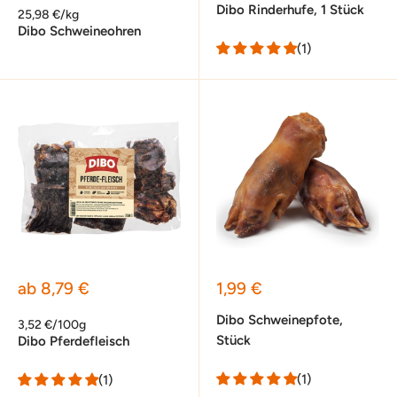
Dibo Rinderhufe, 1 Stück
25,98 €/kg
Dibo Schweineohren
(1)
Sonderpreis
Sonderpreis
ab 8,79 €
1,99 €
Dibo Schweinepfote,
3,52 €/100g
Stück
Dibo Pferdefleisch
(1)
(1)