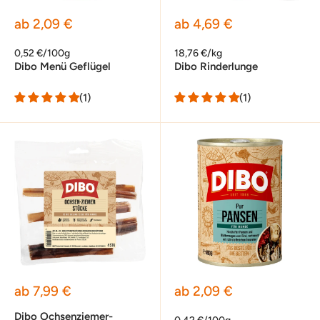
Sonderpreis
Sonderpreis
ab 2,09 €
ab 4,69 €
0,52 €/100g
18,76 €/kg
Dibo Menü Geflügel
Dibo Rinderlunge
(1)
(1)
Sonderpreis
Sonderpreis
ab 7,99 €
ab 2,09 €
Dibo Ochsenziemer-