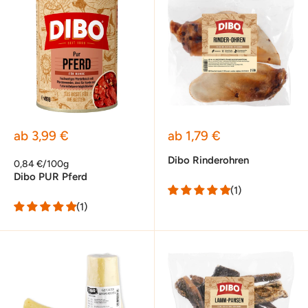
Sonderpreis
Sonderpreis
ab 3,99 €
ab 1,79 €
Dibo Rinderohren
0,84 €/100g
Dibo PUR Pferd
(1)
(1)