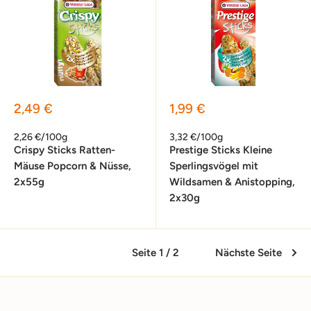
Sonderpreis
Sonderpreis
2,49 €
1,99 €
2,26 €/100g
3,32 €/100g
Crispy Sticks Ratten-
Prestige Sticks Kleine
Mäuse Popcorn & Nüsse,
Sperlingsvögel mit
2x55g
Wildsamen & Anistopping,
2x30g
Seite 1 / 2
Nächste Seite