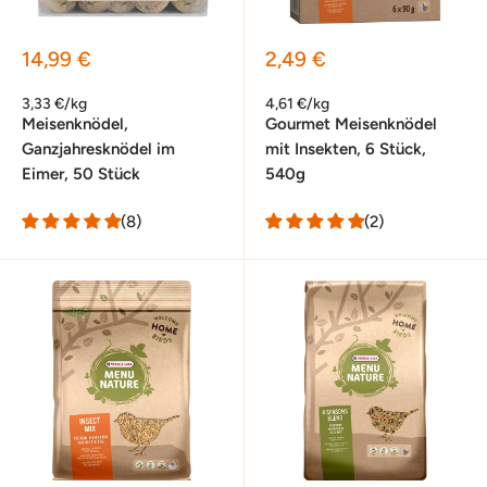
Sonderpreis
Sonderpreis
14,99 €
2,49 €
3,33 €/kg
4,61 €/kg
Meisenknödel,
Gourmet Meisenknödel
Ganzjahresknödel im
mit Insekten, 6 Stück,
Eimer, 50 Stück
540g
(8)
(2)