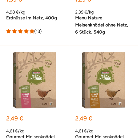
4,98 €/kg
2,39 €/kg
Erdnüsse im Netz, 400g
Menu Nature
Meisenknödel ohne Netz,
(13)
6 Stück, 540g
Sonderpreis
Sonderpreis
2,49 €
2,49 €
4,61 €/kg
4,61 €/kg
Gourmet Meisenknödel
Gourmet Meisenknödel