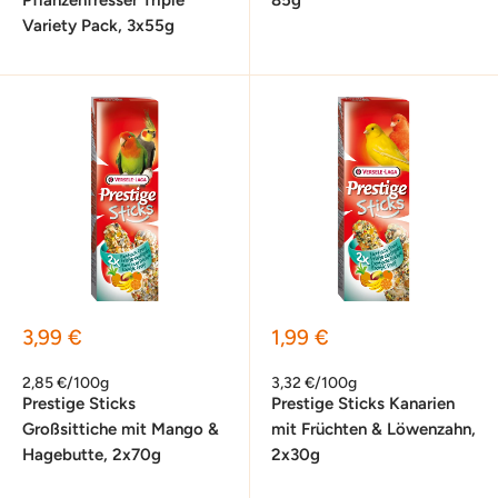
Variety Pack, 3x55g
Sonderpreis
Sonderpreis
3,99 €
1,99 €
2,85 €/100g
3,32 €/100g
Prestige Sticks
Prestige Sticks Kanarien
Großsittiche mit Mango &
mit Früchten & Löwenzahn,
Hagebutte, 2x70g
2x30g