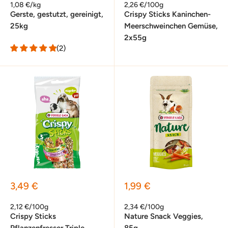
1,08 €/kg
2,26 €/100g
Gerste, gestutzt, gereinigt,
Crispy Sticks Kaninchen-
25kg
Meerschweinchen Gemüse,
2x55g
(2)
Sonderpreis
Sonderpreis
3,49 €
1,99 €
2,12 €/100g
2,34 €/100g
Crispy Sticks
Nature Snack Veggies,
Pflanzenfresser Triple
85g