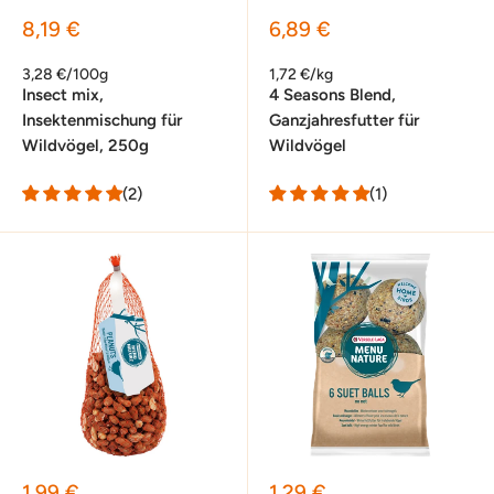
Sonderpreis
Sonderpreis
8,19 €
6,89 €
3,28 €/100g
1,72 €/kg
Insect mix,
4 Seasons Blend,
Insektenmischung für
Ganzjahresfutter für
Wildvögel, 250g
Wildvögel
(2)
(1)
Sonderpreis
Sonderpreis
1,99 €
1,29 €