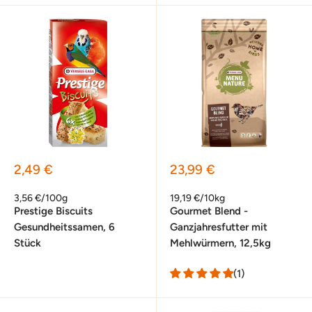
Sonderpreis
Sonderpreis
2,49 €
23,99 €
3,56 €/100g
19,19 €/10kg
Prestige Biscuits
Gourmet Blend -
Gesundheitssamen, 6
Ganzjahresfutter mit
Stück
Mehlwürmern, 12,5kg
(1)