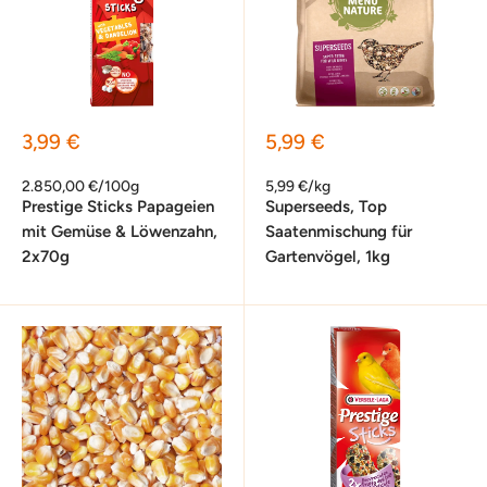
Sonderpreis
Sonderpreis
3,99 €
5,99 €
2.850,00 €/100g
5,99 €/kg
Prestige Sticks Papageien
Superseeds, Top
mit Gemüse & Löwenzahn,
Saatenmischung für
2x70g
Gartenvögel, 1kg