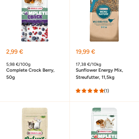
Sonderpreis
Sonderpreis
2,99 €
19,99 €
5,98 €/100g
17,38 €/10kg
Complete Crock Berry,
Sunflower Energy Mix,
50g
Streufutter, 11,5kg
(1)