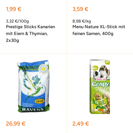
Sonderpreis
Sonderpreis
1,99 €
3,59 €
3,32 €/100g
8,98 €/kg
Prestige Sticks Kanarien
Menu Nature XL-Stick mit
mit Eiern & Thymian,
feinen Samen, 400g
2x30g
Sonderpreis
Sonderpreis
26,99 €
2,49 €