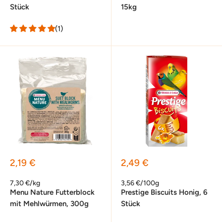
Stück
15kg
(1)
Sonderpreis
Sonderpreis
2,19 €
2,49 €
7,30 €/kg
3,56 €/100g
Menu Nature Futterblock
Prestige Biscuits Honig, 6
mit Mehlwürmen, 300g
Stück