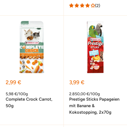
(2)
Sonderpreis
Sonderpreis
2,99 €
3,99 €
5,98 €/100g
2.850,00 €/100g
Complete Crock Carrot,
Prestige Sticks Papageien
50g
mit Banane &
Kokostopping, 2x70g