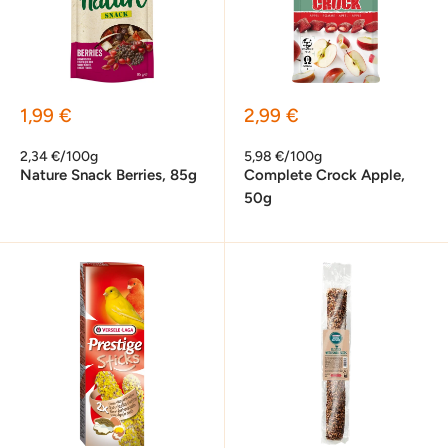
Sonderpreis
Sonderpreis
1,99 €
2,99 €
2,34 €/100g
5,98 €/100g
Nature Snack Berries, 85g
Complete Crock Apple,
50g