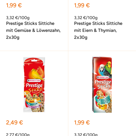
Sonderpreis
Sonderpreis
1,99 €
1,99 €
3,32 €/100g
3,32 €/100g
Prestige Sticks Sittiche
Prestige Sticks Sittiche
mit Gemüse & Löwenzahn,
mit Eiern & Thymian,
2x30g
2x30g
Sonderpreis
Sonderpreis
2,49 €
1,99 €
2,77 €/100g
3,32 €/100g