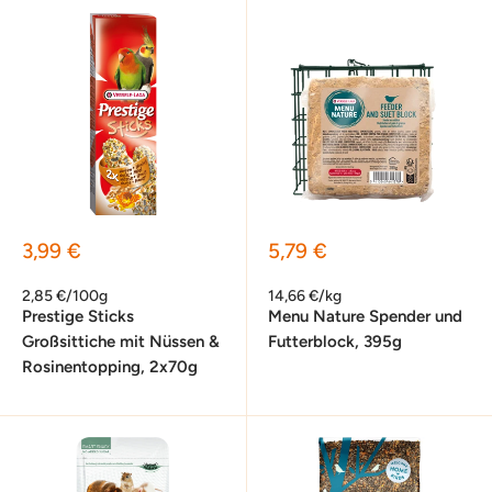
Sonderpreis
Sonderpreis
3,99 €
5,79 €
2,85 €/100g
14,66 €/kg
Prestige Sticks
Menu Nature Spender und
Großsittiche mit Nüssen &
Futterblock, 395g
Rosinentopping, 2x70g