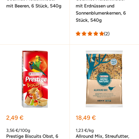
mit Beeren, 6 Stück, 540g
mit Erdnüssen und
Sonnenblumenkernen, 6
Stück, 540g
(2)
Sonderpreis
Sonderpreis
2,49 €
18,49 €
3,56 €/100g
1,23 €/kg
Prestige Biscuits Obst, 6
Allround Mix, Streufutter,