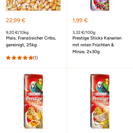
Sonderpreis
Sonderpreis
22,99 €
1,99 €
9,20 €/10kg
3,32 €/100g
Mais, Französicher Cribs,
Prestige Sticks Kanarien
gereinigt, 25kg
mit roten Früchten &
Minze, 2x30g
(1)