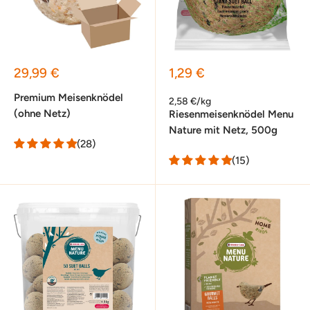
Sonderpreis
Sonderpreis
29,99 €
1,29 €
Premium Meisenknödel
2,58 €/kg
(ohne Netz)
Riesenmeisenknödel Menu
Nature mit Netz, 500g
(28)
(15)