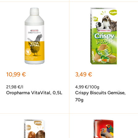
Sonderpreis
Sonderpreis
10,99 €
3,49 €
21,98 €/l
4,99 €/100g
Oropharma VitaVital, 0,5L
Crispy Biscuits Gemüse,
70g