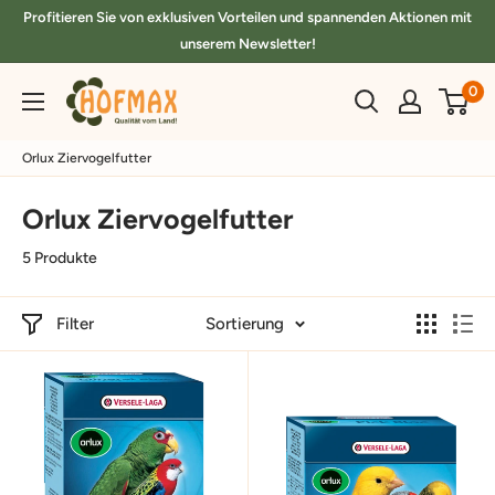
Direkt
Profitieren Sie von exklusiven Vorteilen und spannenden Aktionen mit
zum
unserem Newsletter!
Inhalt
hofmax.de
0
Orlux Ziervogelfutter
Orlux Ziervogelfutter
5 Produkte
Filter
Sortierung