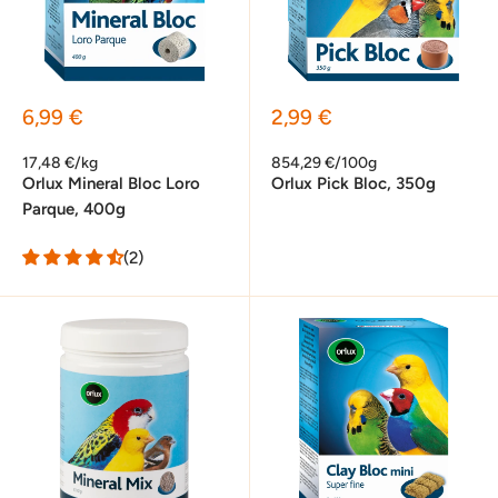
Sonderpreis
Sonderpreis
6,99 €
2,99 €
17,48 €/kg
854,29 €/100g
Orlux Mineral Bloc Loro
Orlux Pick Bloc, 350g
Parque, 400g
(2)