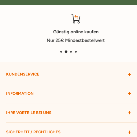
Günstig online kaufen
Nur 25€ Mindestbestellwert
KUNDENSERVICE
Mein Konto
INFORMATION
Widerruf starten
Bestellung verfolgen
Versandbedingungen
IHRE VORTEILE BEI UNS
Passwort vergessen
Ratgeber
Kontakt
Hofmax stellt sich vor
ca. 3.500 Produkte zur Auswahl
SICHERHEIT / RECHTLICHES
Nur 25 € Mindestbestellwert