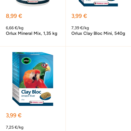
Sonderpreis
Sonderpreis
8,99 €
3,99 €
6,66 €/kg
7,39 €/kg
Orlux Mineral Mix, 1,35 kg
Orlux Clay Bloc Mini, 540g
Sonderpreis
3,99 €
7,25 €/kg