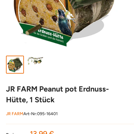
JR FARM Peanut pot Erdnuss-
Hütte, 1 Stück
JR FARM
Art-Nr:
095-16401
Sonderpreis
13,99 €