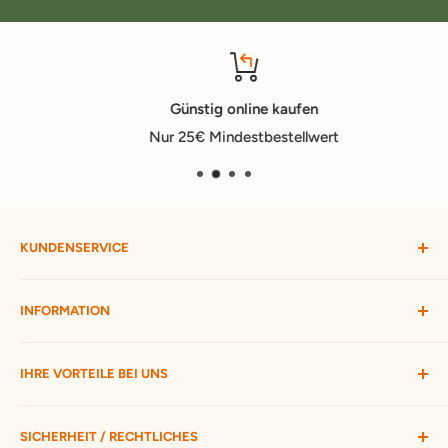
Günstig online kaufen
Nur 25€ Mindestbestellwert
KUNDENSERVICE
Mein Konto
INFORMATION
Widerruf starten
Bestellung verfolgen
Versandbedingungen
IHRE VORTEILE BEI UNS
Passwort vergessen
Ratgeber
Kontakt
Hofmax stellt sich vor
ca. 3.500 Produkte zur Auswahl
SICHERHEIT / RECHTLICHES
Nur 25 € Mindestbestellwert