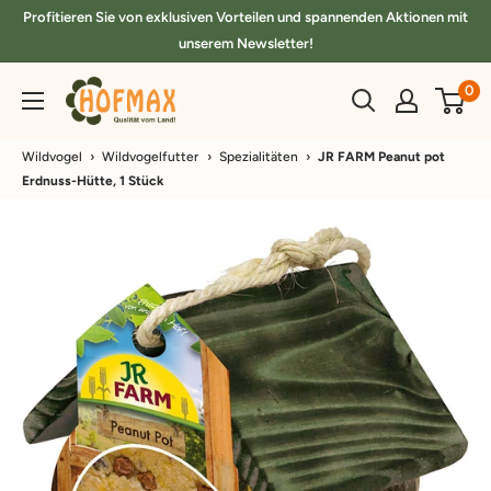
Direkt
Profitieren Sie von exklusiven Vorteilen und spannenden Aktionen mit
zum
unserem Newsletter!
Inhalt
hofmax.de
0
Wildvogel
›
Wildvogelfutter
›
Spezialitäten
›
JR FARM Peanut pot
Erdnuss-Hütte, 1 Stück