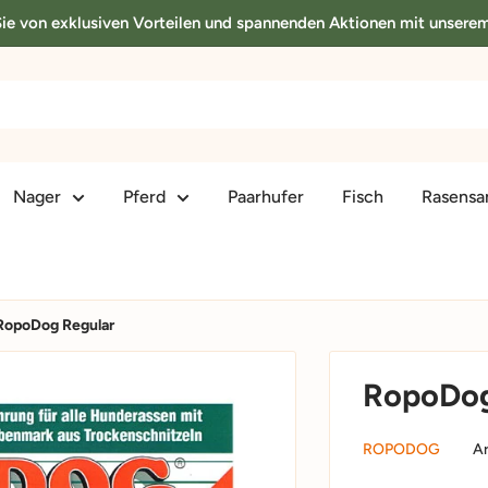
 Sie von exklusiven Vorteilen und spannenden Aktionen mit unsere
Nager
Pferd
Paarhufer
Fisch
Rasens
RopoDog Regular
RopoDog
ROPODOG
Ar