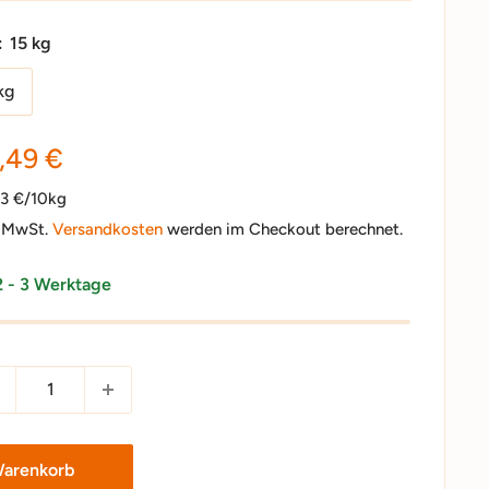
:
15 kg
kg
nderpreis
,49 €
33 €/10kg
. MwSt.
Versandkosten
werden im Checkout berechnet.
2 - 3 Werktage
Warenkorb