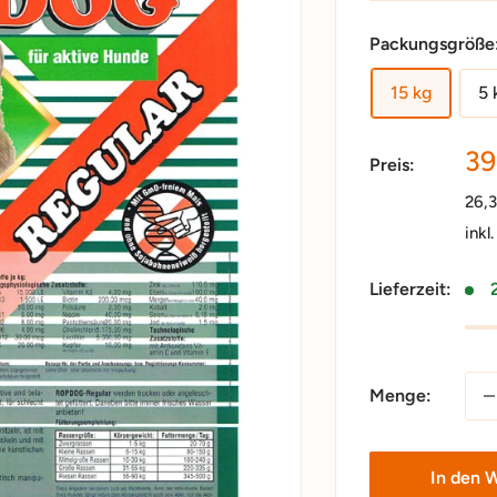
Packungsgröße
15 kg
5 
So
39
Preis:
26,
inkl
Lieferzeit:
Menge:
In den 