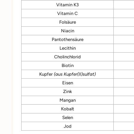
Vitamin K3
Vitamin C
Folsäure
Niacin
Pantothensäure
Lecithin
Cholinchlorid
Biotin
Kupfer
(aus Kupfer(II)sulfat)
Eisen
Zink
Mangan
Kobalt
Selen
Jod