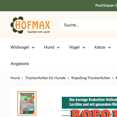
Direkt
Profitieren
zum
Inhalt
hofmax.de
Wildvogel
Hund
Vogel
Katze
Angebote
Hund
›
Trockenfutter für Hunde
›
RopoDog Trockenfutter
›