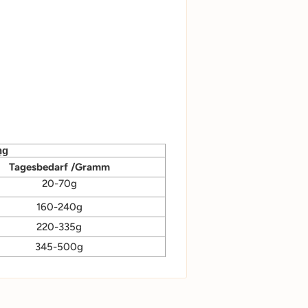
ng
Tagesbedarf /Gramm
20-70g
160-240g
220-335g
345-500g