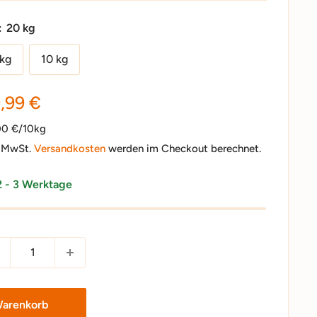
:
20 kg
 kg
10 kg
nderpreis
,99 €
00 €/10kg
. MwSt.
Versandkosten
werden im Checkout berechnet.
2 - 3 Werktage
Warenkorb