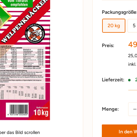
Packungsgröße
20 kg
5
So
49
Preis:
25,
inkl
Lieferzeit:
Menge:
In den 
r das Bild scrollen