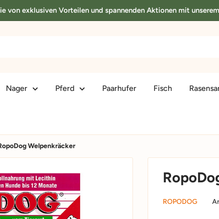
Sie von exklusiven Vorteilen und spannenden Aktionen mit unsere
Nager
Pferd
Paarhufer
Fisch
Rasens
RopoDog Welpenkräcker
RopoDog
ROPODOG
Ar