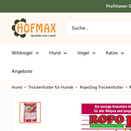
Direkt
Profitieren 
zum
Inhalt
hofmax.de
Wildvogel
Hund
Vogel
Katze
Angebote
Hund
›
Trockenfutter für Hunde
›
RopoDog Trockenfutter
›