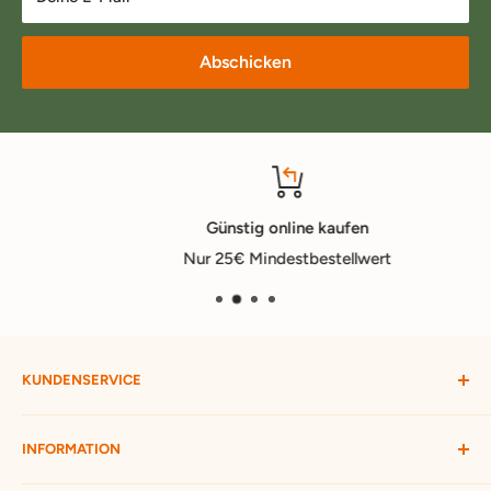
Abschicken
Günstig online kaufen
Nur 25€ Mindestbestellwert
KUNDENSERVICE
Mein Konto
INFORMATION
Widerruf starten
Bestellung verfolgen
Versandbedingungen