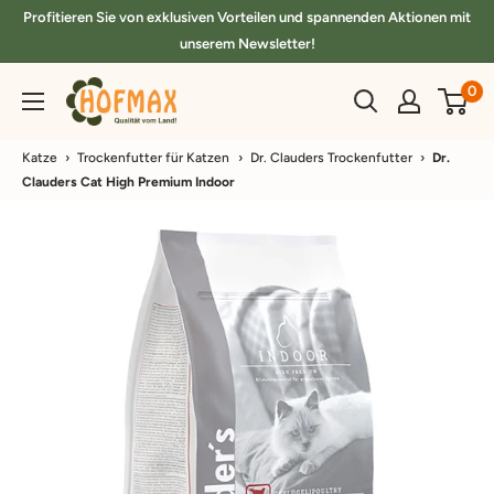
Direkt
Profitieren Sie von exklusiven Vorteilen und spannenden Aktionen mit
zum
unserem Newsletter!
Inhalt
hofmax.de
0
Katze
›
Trockenfutter für Katzen
›
Dr. Clauders Trockenfutter
›
Dr.
Clauders Cat High Premium Indoor