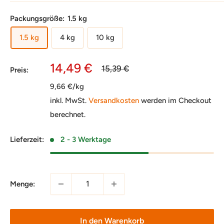
Packungsgröße:
1.5 kg
1.5 kg
4 kg
10 kg
Sonderpreis
14,49 €
Normalpreis
15,39 €
Preis:
9,66 €/kg
inkl. MwSt.
Versandkosten
werden im Checkout
berechnet.
Lieferzeit:
2 - 3 Werktage
Menge:
In den Warenkorb