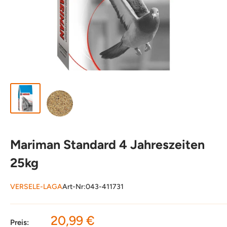
Mariman Standard 4 Jahreszeiten
25kg
VERSELE-LAGA
Art-Nr:
043-411731
Sonderpreis
20,99 €
Preis: