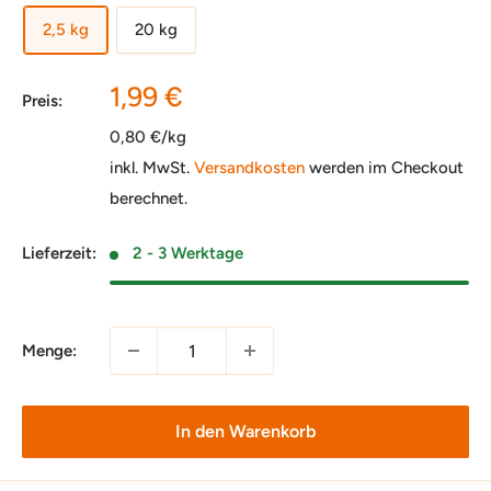
2,5 kg
20 kg
Sonderpreis
1,99 €
Preis:
0,80 €/kg
inkl. MwSt.
Versandkosten
werden im Checkout
berechnet.
Lieferzeit:
2 - 3 Werktage
Menge:
In den Warenkorb