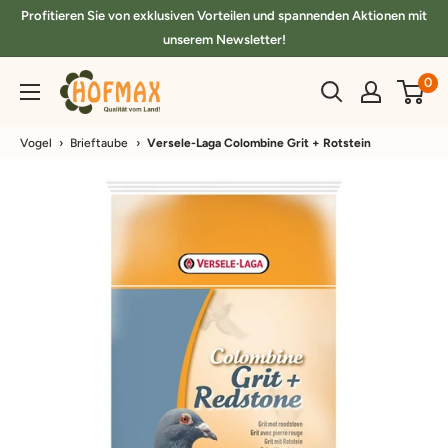
Direkt
Profitieren Sie von exklusiven Vorteilen und spannenden Aktionen mit
zum
unserem Newsletter!
Inhalt
hofmax.de
0
Vogel
›
Brieftaube
›
Versele-Laga Colombine Grit + Rotstein