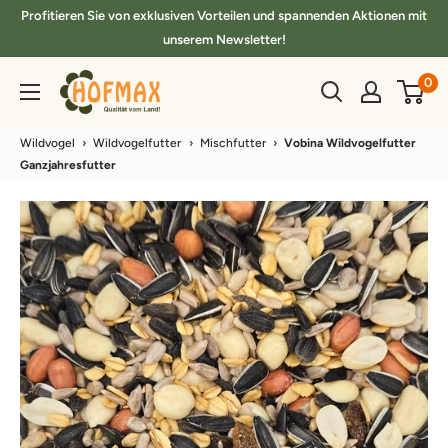
Direkt
Profitieren Sie von exklusiven Vorteilen und spannenden Aktionen mit
zum
unserem Newsletter!
Inhalt
hofmax.de
0
Wildvogel
›
Wildvogelfutter
›
Mischfutter
›
Vobina Wildvogelfutter
Ganzjahresfutter