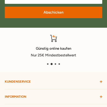
Abschicken
Günstig online kaufen
Nur 25€ Mindestbestellwert
KUNDENSERVICE
Mein Konto
INFORMATION
Widerruf starten
Bestellung verfolgen
Versandbedingungen