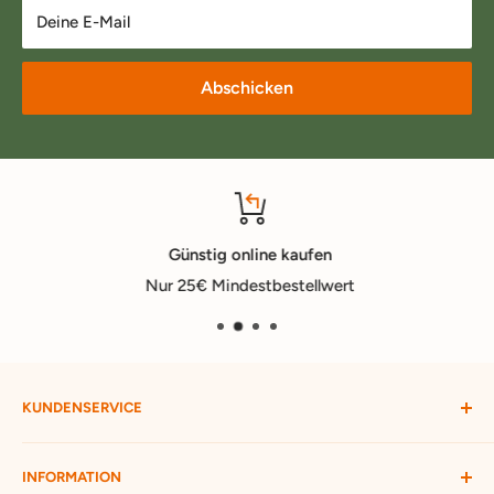
Deine E-Mail
Abschicken
Günstig online kaufen
Nur 25€ Mindestbestellwert
KUNDENSERVICE
Mein Konto
INFORMATION
Widerruf starten