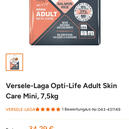
Versele-Laga Opti-Life Adult Skin
Care Mini, 7,5kg
1 Bewertung
VERSELE-LAGA
Art-Nr:
043-431149
Sonderpreis
34,29 €