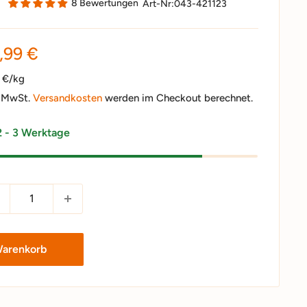
8 Bewertungen
Art-Nr:
043-421123
nderpreis
,99 €
5 €/kg
. MwSt.
Versandkosten
werden im Checkout berechnet.
2 - 3 Werktage
Warenkorb