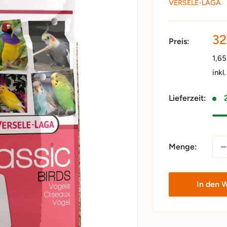
VERSELE-LAGA
So
32
Preis:
1,6
inkl
Lieferzeit:
Menge:
In den 