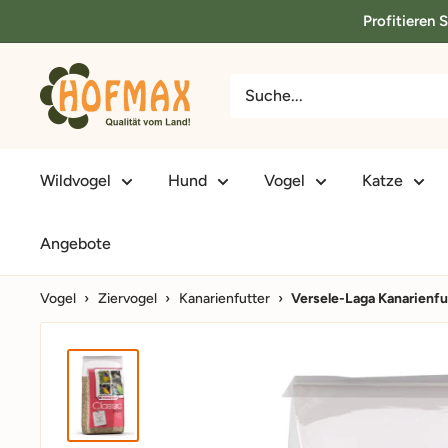
Direkt
Profitieren 
zum
Inhalt
hofmax.de
Wildvogel
Hund
Vogel
Katze
Angebote
Vogel
›
Ziervogel
›
Kanarienfutter
›
Versele-Laga Kanarienfu