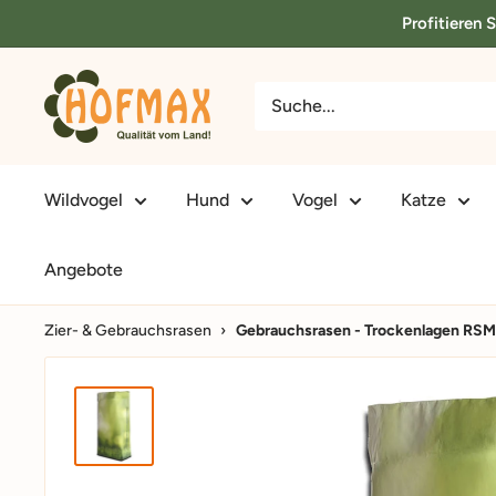
Direkt
Profitieren 
zum
Inhalt
hofmax.de
Wildvogel
Hund
Vogel
Katze
Angebote
Zier- & Gebrauchsrasen
›
Gebrauchsrasen - Trockenlagen RSM 