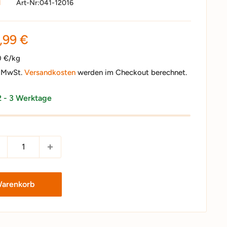
H
Art-Nr:
041-12016
nderpreis
,99 €
0 €/kg
. MwSt.
Versandkosten
werden im Checkout berechnet.
2 - 3 Werktage
Warenkorb