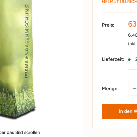
HELMUT ULLRIC
So
63
Preis:
6,4
inkl
Lieferzeit:
Menge:
In den 
r das Bild scrollen