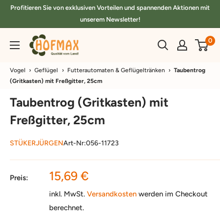
Direkt
Profitieren Sie von exklusiven Vorteilen und spannenden Aktionen mit
zum
unserem Newsletter!
Inhalt
hofmax.de
0
Vogel
›
Geflügel
›
Futterautomaten & Geflügeltränken
›
Taubentrog
(Gritkasten) mit Freßgitter, 25cm
Taubentrog (Gritkasten) mit
Freßgitter, 25cm
STÜKERJÜRGEN
Art-Nr:
056-11723
Sonderpreis
15,69 €
Preis:
inkl. MwSt.
Versandkosten
werden im Checkout
berechnet.