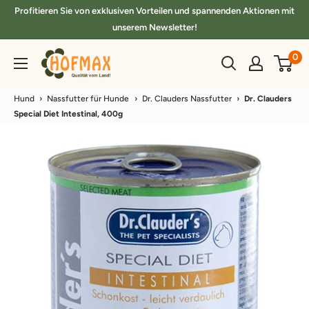
Direkt
Profitieren Sie von exklusiven Vorteilen und spannenden Aktionen mit
zum
unserem Newsletter!
Inhalt
hofmax.de
0
Hund
›
Nassfutter für Hunde
›
Dr. Clauders Nassfutter
›
Dr. Clauders
Special Diet Intestinal, 400g