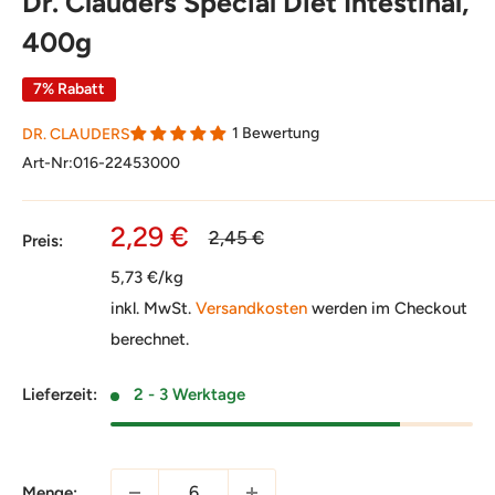
Dr. Clauders Special Diet Intestinal,
400g
7% Rabatt
1 Bewertung
DR. CLAUDERS
Art-Nr:
016-22453000
Sonderpreis
2,29 €
Normalpreis
2,45 €
Preis:
5,73 €/kg
inkl. MwSt.
Versandkosten
werden im Checkout
berechnet.
Lieferzeit:
2 - 3 Werktage
Menge: