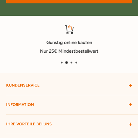
Günstig online kaufen
Nur 25€ Mindestbestellwert
KUNDENSERVICE
Mein Konto
INFORMATION
Widerruf starten
Bestellung verfolgen
Versandbedingungen
IHRE VORTEILE BEI UNS
Passwort vergessen
Ratgeber
Kontakt
Hofmax stellt sich vor
ca. 3.500 Produkte zur Auswahl